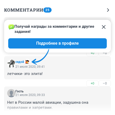
КОММЕНТАРИИ
25
Гость
21 июля 2020, 14:25
Получай награды за комментарии и другие 
задания!
Неправильно пишете-не на таком самолёте 
турбулентность больше, а на таком самолёте 
Подробнее в профиле
турбулентность сильнее ощущается, ведь 
турбулентность - это завихрения воздуха. Спецы.
+0
–0
ceдой
21 июля 2020, 09:41
летчики- это элита!
+0
–0
Гость
21 июля 2020, 09:33
Нет в России малой авиации, задушена она 
правилами и запретами.