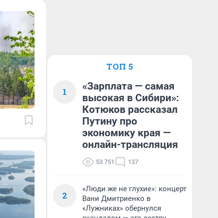
ТОП 5
«Зарплата — самая
1
высокая в Сибири»:
Котюков рассказал
Путину про
экономику края —
онлайн-трансляция
53 751
137
«Люди же не глухие»: концерт
2
Вани Дмитриенко в
«Лужниках» обернулся