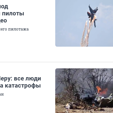
под
и пилоты
део
его пилотажа
Перу: все люди
та катастрофы
ан