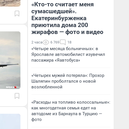
«Кто-то считает меня
сумасшедшей».
Екатеринбурженка
приютила дома 200
жирафов — фото и видео
2 часа
6 769
18
«Четыре месяца больничных»: в
Ярославле автомобилист изувечил
пассажира «Яавтобуса»
«Четырех мужей потеряла»: Прохор
Шаляпин проболтался о новой
возлюбленной
«Расходы на топливо колоссальные»:
как многодетная семья едет на
автодоме из Барнаула в Турцию —
фото