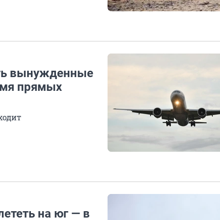
ать вынужденные
емя прямых
ходит
ететь на юг — в