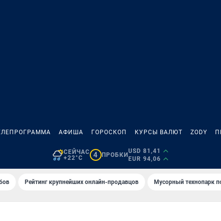
ЕЛЕПРОГРАММА
АФИША
ГОРОСКОП
КУРСЫ ВАЛЮТ
ZODY
П
USD 81,41
СЕЙЧАС
4
ПРОБКИ
+22°C
EUR 94,06
бов
Рейтинг крупнейших онлайн-продавцов
Мусорный технопарк п