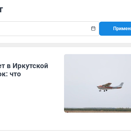
т
Примен
т в Иркутской
к: что