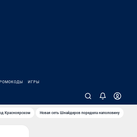
РОМОКОДЫ
ИГРЫ
од Крaсноярском
Новая сеть Шнайдеров поредела наполовину
На Л