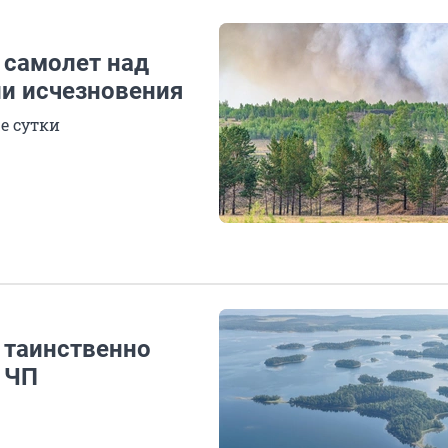
 самолет над
ии исчезновения
е сутки
 таинственно
о ЧП