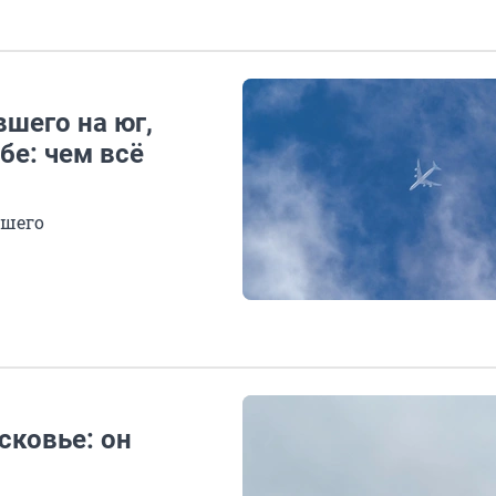
вшего на юг,
бе: чем всё
дшего
сковье: он