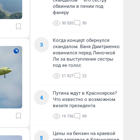
скандалом — его сестру
обвинили в пении под
фанеру
30 520
50
Когда концерт обернулся
3
скандалом. Ваня Дмитриенко
извинился перед Линочкой
Ли за выступление сестры
под ее голос
21 927
22
Путина ждут в Красноярске?
4
Что известно о возможном
визите президента
19 736
99
Цены на бензин на краевой
5
сети заправок в Красноярске