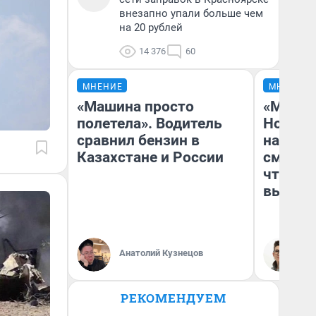
внезапно упали больше чем
на 20 рублей
14 376
60
МНЕНИЕ
МНЕНИЕ
«Машина просто
«Мы ви
полетела». Водитель
Нолана
сравнил бензин в
настро
Казахстане и России
смотре
чтобы 
выгляд
Анатолий Кузнецов
На
РЕКОМЕНДУЕМ