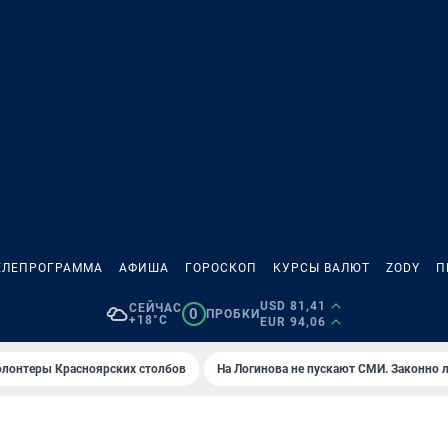
ЕЛЕПРОГРАММА
АФИША
ГОРОСКОП
КУРСЫ ВАЛЮТ
ZODY
П
USD 81,41
СЕЙЧАС
0
ПРОБКИ
+18°C
EUR 94,06
олонтеры Красноярских столбов
На Логинова не пускают СМИ. Законно 