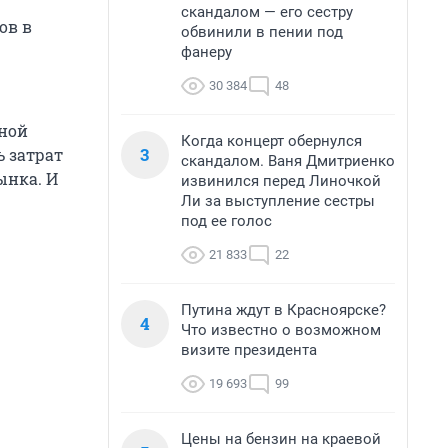
скандалом — его сестру
ов в
обвинили в пении под
фанеру
30 384
48
ьной
Когда концерт обернулся
3
 затрат
скандалом. Ваня Дмитриенко
ынка. И
извинился перед Линочкой
Ли за выступление сестры
под ее голос
21 833
22
Путина ждут в Красноярске?
4
Что известно о возможном
визите президента
19 693
99
Цены на бензин на краевой