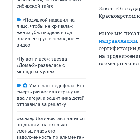
сибирской тайге
Закон «О госуд
Красноярском к
«Подушкой надавил на
лицо, чтобы не кричала»:
жених убил модель и год
Ранее мы писал
возил ее труп в чемодане —
направлениям
.
видео
сертификации д
на продвижение
«Ну вот и всё»: звезда
возмещать част
«Дома-2» развелась с
молодым мужем
У могилы педофила. Его
смерть разделила страну на
два лагеря, а защитника детей
отправила за решетку
Экс-мэр Логинов расплатился
по долгам: на сколько
уменьшилась его
задолженность по алиментам