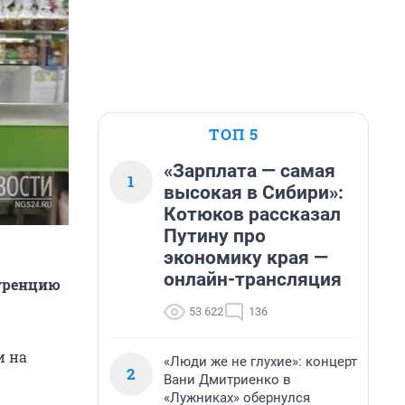
ТОП 5
«Зарплата — самая
1
высокая в Сибири»:
Котюков рассказал
Путину про
экономику края —
онлайн-трансляция
уренцию
53 622
136
и на
«Люди же не глухие»: концерт
2
Вани Дмитриенко в
«Лужниках» обернулся