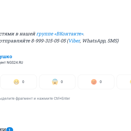
остями в нашей
группе «ВКонтакте»
.
 отправляйте
8-999-315-05-05
(
Viber
, WhatsApp, SMS)
лушко
ент NGS24.RU
0
0
0
ыделите фрагмент и нажмите Ctrl+Enter
ИИ
1