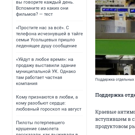
вы говорите каждый день.
Вспомните из каких они
фильмов? — тест
«Простите нас за всё». С
телефона исчезнувшей в тайге
семьи Усольцевых пришло
леденящее душу сообщение
«Уйдут в любое время»: на
продажу выставили здание
муниципальной УК. Однако
там работает частная
Поддержка отдельных 
компания
Поддержка отд
Кому признаются в любви, а
кому разобьют сердце:
любовный гороскоп на август
Краевые антимо
вступившем в с
Пилоты потерпевшего
продуктовом ры
крушение самолета
рассказали, как выживали в