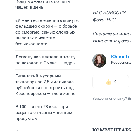
Кому можно пить до пяти
чашек в день
НГС.НОВОСТИ
Фото: НГС
«У меня есть еще пять минут»:
фельдшер скорой — о борьбе
со смертью, самых сложных
Следите за нов
вызовах и чувстве
Новости и фото
безысходности
Юлия Г
Легковушка влетела в толпу
пешеходов в Омске — кадры
Корреспонд
Гигантский мусорный
технопарк за 7,5 миллиарда
0
рублей хотят построить под
Красноярском — где именно
Увидели опечатку? В
В 100 г всего 23 ккал: три
рецепта с главным летним
продуктом
КОММЕНТАР