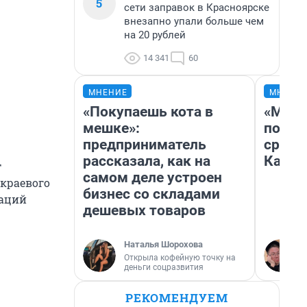
5
сети заправок в Красноярске
внезапно упали больше чем
на 20 рублей
14 341
60
МНЕНИЕ
МНЕНИ
«Покупаешь кота в
«Маши
мешке»:
полет
предприниматель
сравн
рассказала, как на
Казах
т
самом деле устроен
 краевого
бизнес со складами
заций
дешевых товаров
Наталья Шорохова
Открыла кофейную точку на
деньги соцразвития
РЕКОМЕНДУЕМ