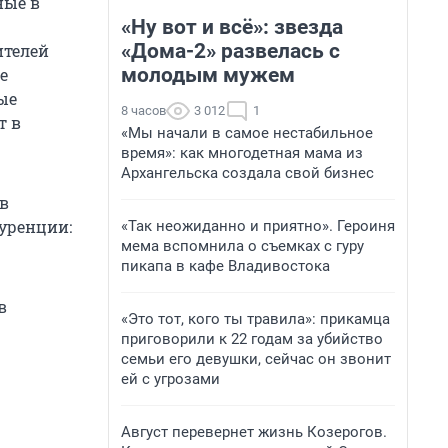
ные в
«Ну вот и всё»: звезда
«Дома-2» развелась с
ителей
молодым мужем
е
ые
8 часов
3 012
1
т в
«Мы начали в самое нестабильное
время»: как многодетная мама из
Архангельска создала свой бизнес
в
куренции:
«Так неожиданно и приятно». Героиня
мема вспомнила о съемках с гуру
пикапа в кафе Владивостока
в
«Это тот, кого ты травила»: прикамца
приговорили к 22 годам за убийство
семьи его девушки, сейчас он звонит
ей с угрозами
Август перевернет жизнь Козерогов.