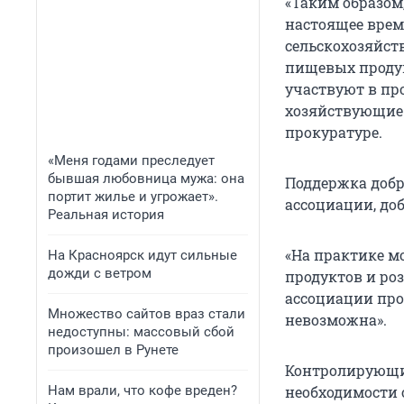
«Таким образом
настоящее врем
сельскохозяйст
пищевых продук
участвуют в пр
хозяйствующие 
прокуратуре.
«Меня годами преследует
бывшая любовница мужа: она
Поддержка добр
портит жилье и угрожает».
ассоциации, до
Реальная история
«На практике м
На Красноярск идут сильные
дожди с ветром
продуктов и ро
ассоциации про
Множество сайтов враз стали
невозможна».
недоступны: массовый сбой
произошел в Рунете
Контролирующи
Нам врали, что кофе вреден?
необходимости 