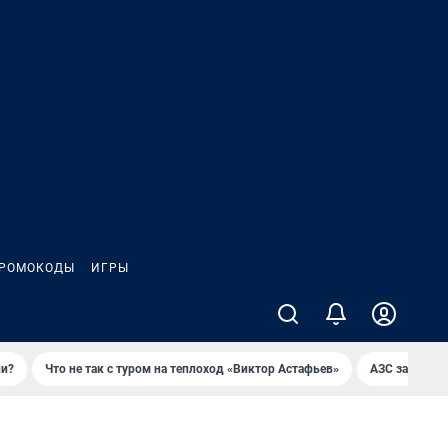
РОМОКОДЫ
ИГРЫ
ли?
Что не так с туром на теплоход «Виктор Астафьев»
AЗС закупае