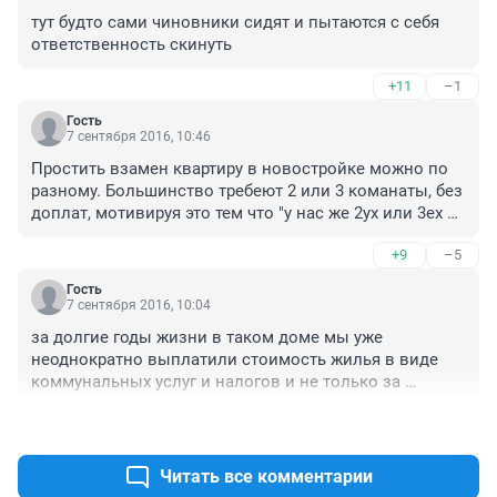
тут будто сами чиновники сидят и пытаются с себя 
ответственность скинуть
+11
–1
Гость
7 сентября 2016, 10:46
Простить взамен квартиру в новостройке можно по 
разному. Большинство требеют 2 или 3 команаты, без 
доплат, мотивируя это тем что "у нас же 2ух или 3ех 
комнатная была, так что давайте нам". Понимаете, 
+9
–5
площади не сопоставимы. А кто то готов доплатить 
разницу за площадь, вот это нормально. У нас люди 
Гость
хотят халявы. Знаю про что говорю, сталкивался с 
7 сентября 2016, 10:04
подобным во время расселения бараков на кутузова. 
за долгие годы жизни в таком доме мы уже 
Там людям предлагали варианты черемушки, 
неоднократно выплатили стоимость жилья в виде 
солнечный, чтоб без потери площади. Но они хотели 
коммунальных услуг и налогов и не только за 
именно там, на кутузова в новостроях. По итогу они 
себя.поэтому жители МОЛОДЦЫ! Правильно делают.
переехали в общаги. Кто по умнее, выбили скидку на 
+26
–1
доплату за новое жилье, и живут сейчас в домах, 
построенных на месте бараков.
Читать все комментарии