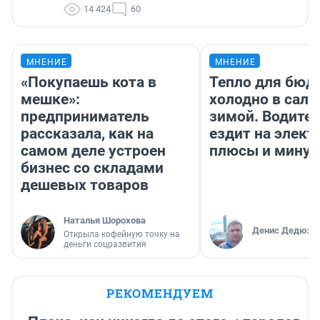
14 424
60
МНЕНИЕ
МНЕНИЕ
«Покупаешь кота в
Тепло для бюд
мешке»:
холодно в сало
предприниматель
зимой. Водител
рассказала, как на
ездит на элект
самом деле устроен
плюсы и мину
бизнес со складами
дешевых товаров
Наталья Шорохова
Денис Дедюхи
Открыла кофейную точку на
деньги соцразвития
РЕКОМЕНДУЕМ