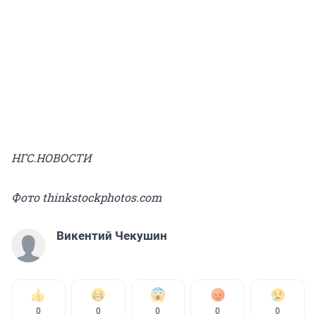
НГС.НОВОСТИ
Фото thinkstockphotos.com
Викентий Чекушин
0
0
0
0
0