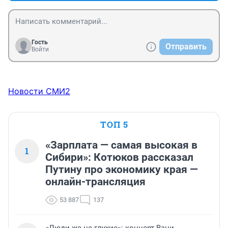
Гость
Отправить
Войти
Новости СМИ2
ТОП 5
«Зарплата — самая высокая в
1
Сибири»: Котюков рассказал
Путину про экономику края —
онлайн-трансляция
53 887
137
«Люди же не глухие»: концерт Вани