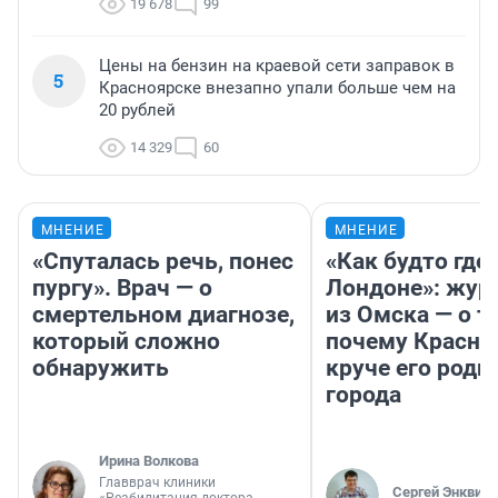
19 678
99
Цены на бензин на краевой сети заправок в
5
Красноярске внезапно упали больше чем на
20 рублей
14 329
60
МНЕНИЕ
МНЕНИЕ
«Спуталась речь, понес
«Как будто где-
пургу». Врач — о
Лондоне»: жур
смертельном диагнозе,
из Омска — о т
который сложно
почему Красно
обнаружить
круче его родн
города
Ирина Волкова
Главврач клиники
Сергей Энквист
«Реабилитация доктора