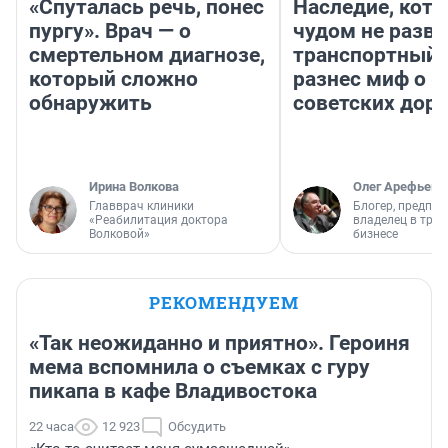
«Спуталась речь, понес
Наследие, кото
пургу». Врач — о
чудом не разва
смертельном диагнозе,
транспортный 
который сложно
разнес миф о 
обнаружить
советских доро
Ирина Волкова
Олег Арефьев
Главврач клиники
Блогер, предпри
«Реабилитация доктора
владелец в тра
Волковой»
бизнесе
РЕКОМЕНДУЕМ
«Так неожиданно и приятно». Героиня
мема вспомнила о съемках с гуру
пикапа в кафе Владивостока
22 часа
12 923
Обсудить