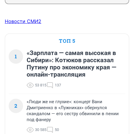
Новости СМИ2
ТОП 5
«Зарплата — самая высокая в
1
Сибири»: Котюков рассказал
Путину про экономику края —
онлайн-трансляция
53 815
137
«Люди же не глухие»: концерт Вани
2
Дмитриенко в «Лужниках» обернулся
скандалом — его сестру обвинили в пении
под фанеру
30 585
50