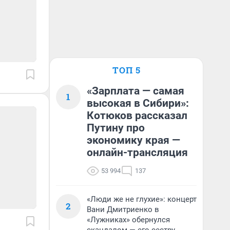
ТОП 5
«Зарплата — самая
1
высокая в Сибири»:
Котюков рассказал
Путину про
экономику края —
онлайн-трансляция
53 994
137
«Люди же не глухие»: концерт
2
Вани Дмитриенко в
«Лужниках» обернулся