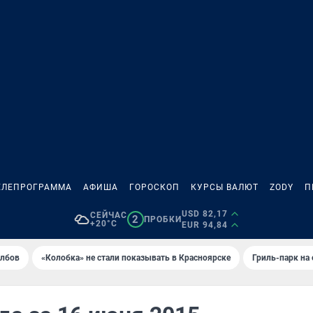
ЕЛЕПРОГРАММА
АФИША
ГОРОСКОП
КУРСЫ ВАЛЮТ
ZODY
П
USD 82,17
СЕЙЧАС
2
ПРОБКИ
+20°C
EUR 94,84
олбов
«Колобка» не стали показывать в Красноярске
Гриль-парк на