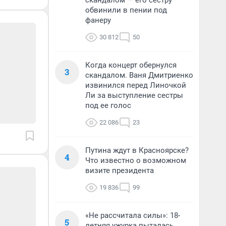
скандалом — его сестру
обвинили в пении под
фанеру
30 812
50
Когда концерт обернулся
3
скандалом. Ваня Дмитриенко
извинился перед Линочкой
Ли за выступление сестры
под ее голос
22 086
23
Путина ждут в Красноярске?
4
Что известно о возможном
визите президента
19 836
99
«Не рассчитала силы»: 18-
5
летняя ужурка пыталась