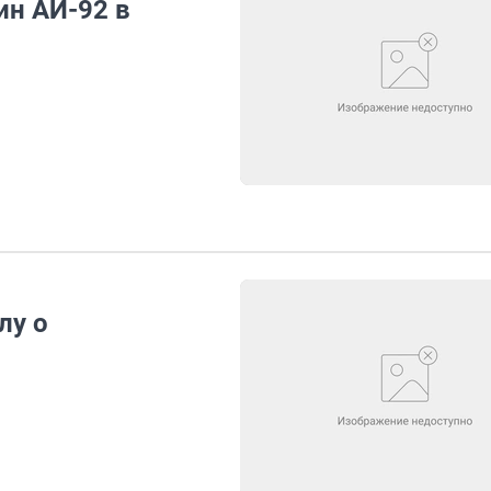
ин АИ-92 в
лу о