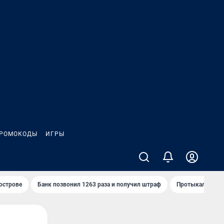
РОМОКОДЫ
ИГРЫ
 острове
Банк позвонил 1263 раза и получил штраф
Протыкал проду