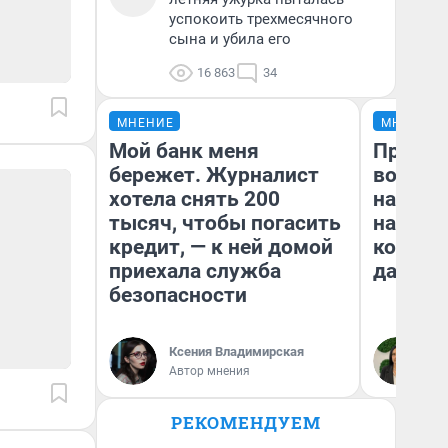
успокоить трехмесячного
сына и убила его
16 863
34
МНЕНИЕ
МНЕНИЕ
Мой банк меня
Продаш
бережет. Журналист
возьмут
хотела снять 200
нам го
тысяч, чтобы погасить
налого
кредит, — к ней домой
коснет
приехала служба
даже р
безопасности
Ксения Владимирская
Ан
Автор мнения
РЕКОМЕНДУЕМ