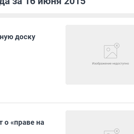
да за 16 июня 2015
ную доску
 о «праве на