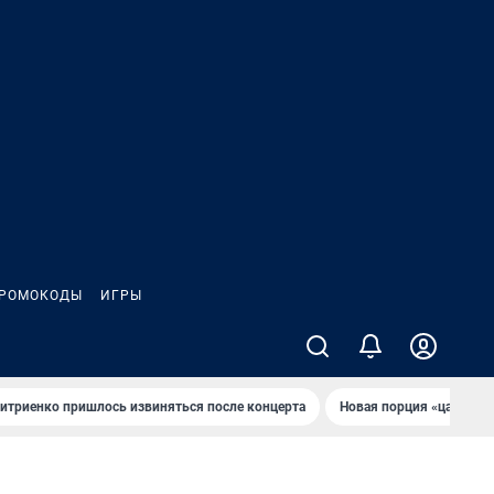
РОМОКОДЫ
ИГРЫ
итриенко пришлось извиняться после концертa
Новaя порция «цaрей» 