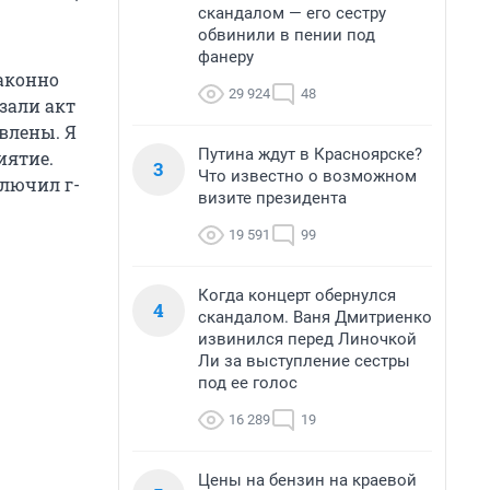
скандалом — его сестру
обвинили в пении под
фанеру
аконно
29 924
48
зали акт
влены. Я
Путина ждут в Красноярске?
иятие.
3
Что известно о возможном
ключил г-
визите президента
19 591
99
Когда концерт обернулся
4
скандалом. Ваня Дмитриенко
извинился перед Линочкой
Ли за выступление сестры
под ее голос
16 289
19
Цены на бензин на краевой