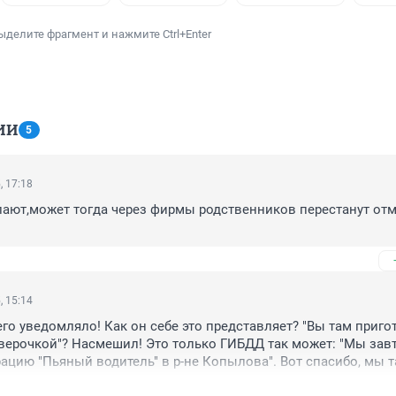
ыделите фрагмент и нажмите Ctrl+Enter
ИИ
5
, 17:18
ают,может тогда через фирмы родственников перестанут отм
, 15:14
го уведомляло! Как он себе это представляет? "Вы там пригот
верочкой"? Насмешил! Это только ГИБДД так может: "Мы завт
ацию "Пьяный водитель" в р-не Копылова". Вот спасибо, мы т
:))) ФСБ не та структура, чтобы кого-то предупреждать. Когда 