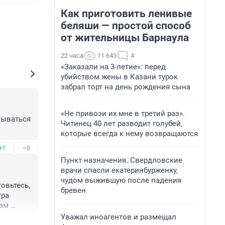
Как приготовить ленивые
беляши — простой способ
от жительницы Барнаула
22 часа
11 643
4
«Заказали на 3-летие»: перед
убийством жены в Казани турок
забрал торт на день рождения сына
«Не привози их мне в третий раз».
ываться 
Читинец 40 лет разводит голубей,
которые всегда к нему возвращаются
+1
–0
Пункт назначения. Свердловские
врачи спасли екатеринбурженку,
чудом выжившую после падения
овьтесь, 
бревен
ра 
ам 
хотят 
Уважал иноагентов и размещал
+22
–3