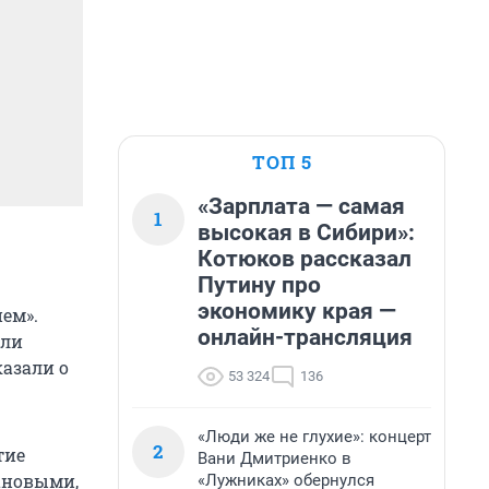
ТОП 5
«Зарплата — самая
1
высокая в Сибири»:
Котюков рассказал
Путину про
экономику края —
ем».
онлайн-трансляция
или
казали о
53 324
136
«Люди же не глухие»: концерт
2
тие
Вани Дмитриенко в
ановыми,
«Лужниках» обернулся