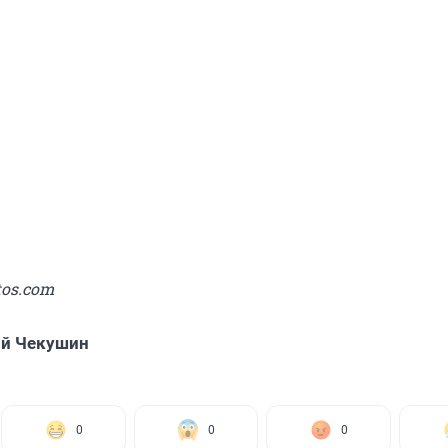
tos.com
ий Чекушин
0
0
0