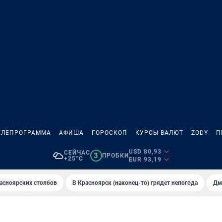
ЕЛЕПРОГРАММА
АФИША
ГОРОСКОП
КУРСЫ ВАЛЮТ
ZODY
П
USD 80,93
СЕЙЧАС
3
ПРОБКИ
+25°C
EUR 93,19
асноярских столбов
В Крaсноярск (нaконец-то) грядет непогодa
Дм