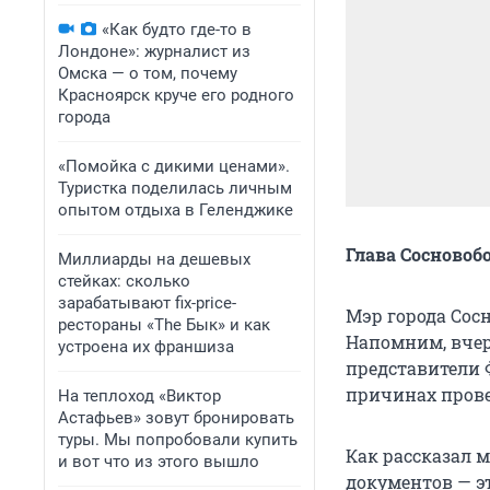
«Как будто где-то в
Лондоне»: журналист из
Омска — о том, почему
Красноярск круче его родного
города
«Помойка с дикими ценами».
Туристка поделилась личным
опытом отдыха в Геленджике
Глава Сосновоб
Миллиарды на дешевых
стейках: сколько
зарабатывают fix-price-
Мэр города Сос
рестораны «The Бык» и как
Напомним, вчер
устроена их франшиза
представители 
причинах пров
На теплоход «Виктор
Астафьев» зовут бронировать
туры. Мы попробовали купить
Как рассказал 
и вот что из этого вышло
документов — э