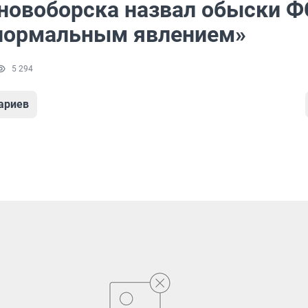
новоборска назвал обыски Ф
нормальным явлением»
5 294
ариев