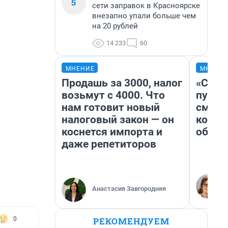
5
сети заправок в Красноярске
внезапно упали больше чем
на 20 рублей
14 233
60
МНЕНИЕ
МНЕНИ
Продашь за 3000, налог
«Спут
возьмут с 4000. Что
пургу»
нам готовит новый
смерт
налоговый закон — он
котор
коснется импорта и
обнар
даже репетиторов
Анастасия Завгородняя
РЕКОМЕНДУЕМ
0