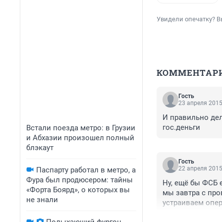
Увидели опечатку? В
КОММЕНТАР
Гость
23 апреля 2015
И правильно дел
гос.деньги
Встали поезда метро: в Грузии
и Абхазии произошел полный
блэкаут
Гость
22 апреля 2015
Паспарту работал в метро, а
Фура был продюсером: тайны
Ну, ещё бы ФСБ е
«Форта Боярд», о которых вы
мы завтра с про
не знали
устраиваем опер
завтра не поедем