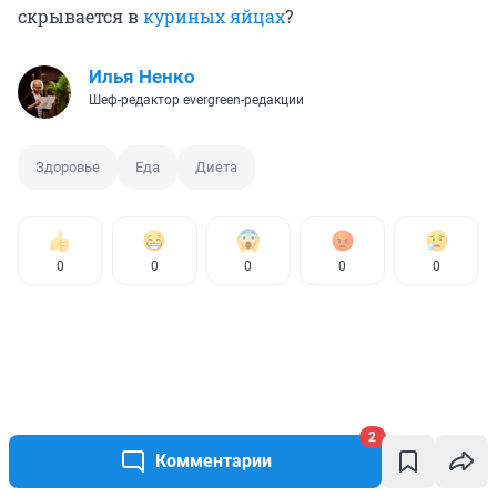
скрывается в
куриных яйцах
?
Илья Ненко
Шеф-редактор evergreen-редакции
Здоровье
Еда
Диета
0
0
0
0
0
2
Комментарии