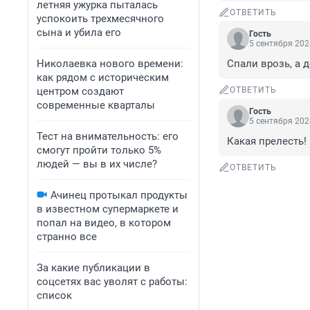
летняя ужурка пыталась
ОТВЕТИТЬ
успокоить трехмесячного
сына и убила его
Гость
5 сентября 202
Николаевка нового времени:
Спали врозь, а д
как рядом с историческим
центром создают
ОТВЕТИТЬ
современные кварталы
Гость
5 сентября 202
Тест на внимательность: его
Какая прелесть!
смогут пройти только 5%
людей — вы в их числе?
ОТВЕТИТЬ
Ачинец протыкал продукты
в известном супермаркете и
попал на видео, в котором
странно все
За какие публикации в
соцсетях вас уволят с работы:
список