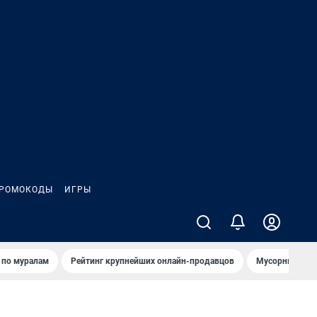
РОМОКОДЫ
ИГРЫ
т по мурaлaм
Рейтинг крупнейших онлайн-продавцов
Мусорный тех