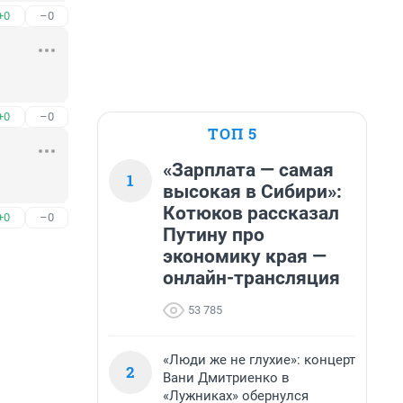
+0
–0
+0
–0
ТОП 5
«Зарплата — самая
1
высокая в Сибири»:
Котюков рассказал
+0
–0
Путину про
экономику края —
онлайн-трансляция
53 785
«Люди же не глухие»: концерт
2
Вани Дмитриенко в
«Лужниках» обернулся