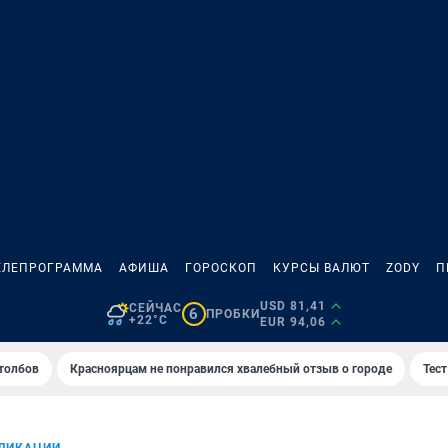
ЕЛЕПРОГРАММА
АФИША
ГОРОСКОП
КУРСЫ ВАЛЮТ
ZODY
П
USD 81,41
СЕЙЧАС
6
ПРОБКИ
+22°C
EUR 94,06
толбов
Красноярцам не понравился хвалебный отзыв о городе
Тес