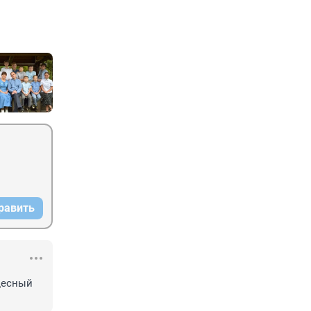
равить
десный 