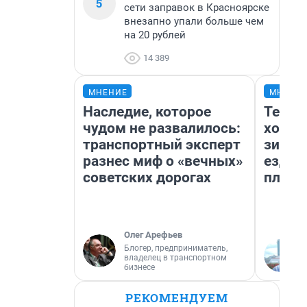
5
сети заправок в Красноярске
внезапно упали больше чем
на 20 рублей
14 389
МНЕНИЕ
МНЕНИ
Наследие, которое
Тепло
чудом не развалилось:
холод
транспортный эксперт
зимой
разнес миф о «вечных»
ездит
советских дорогах
плюсы
Олег Арефьев
Блогер, предприниматель,
владелец в транспортном
бизнесе
РЕКОМЕНДУЕМ