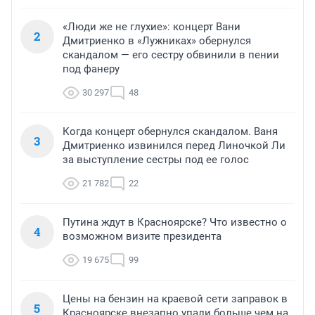
«Люди же не глухие»: концерт Вани
2
Дмитриенко в «Лужниках» обернулся
скандалом — его сестру обвинили в пении
под фанеру
30 297
48
Когда концерт обернулся скандалом. Ваня
3
Дмитриенко извинился перед Линочкой Ли
за выступление сестры под ее голос
21 782
22
Путина ждут в Красноярске? Что известно о
4
возможном визите президента
19 675
99
Цены на бензин на краевой сети заправок в
5
Красноярске внезапно упали больше чем на