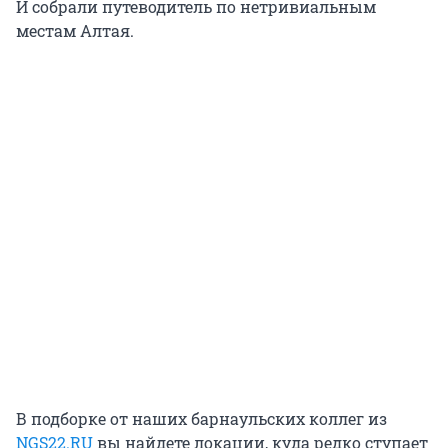
И собрали путеводитель по нетривиальным
местам Алтая.
В подборке от наших барнаульских коллег из
NGS22.RU
вы найдете локации, куда редко ступает