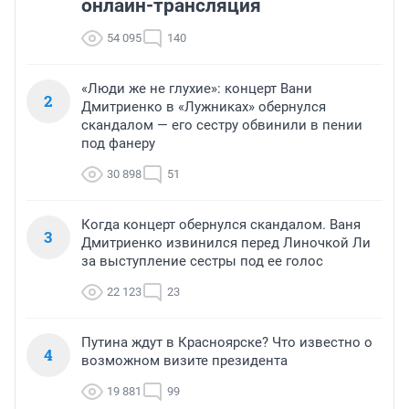
онлайн-трансляция
54 095
140
«Люди же не глухие»: концерт Вани
2
Дмитриенко в «Лужниках» обернулся
скандалом — его сестру обвинили в пении
под фанеру
30 898
51
Когда концерт обернулся скандалом. Ваня
3
Дмитриенко извинился перед Линочкой Ли
за выступление сестры под ее голос
22 123
23
Путина ждут в Красноярске? Что известно о
4
возможном визите президента
19 881
99