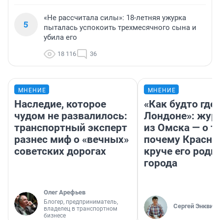
«Не рассчитала силы»: 18-летняя ужурка
5
пыталась успокоить трехмесячного сына и
убила его
18 116
36
МНЕНИЕ
МНЕНИЕ
Наследие, которое
«Как будто где-
чудом не развалилось:
Лондоне»: жур
транспортный эксперт
из Омска — о т
разнес миф о «вечных»
почему Красно
советских дорогах
круче его родн
города
Олег Арефьев
Блогер, предприниматель,
Сергей Энквист
владелец в транспортном
бизнесе