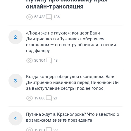
онлайн-трансляция
53 433
136
«Люди же не глухие»: концерт Вани
2
Дмитриенко в «Лужниках» обернулся
скандалом — его сестру обвинили в пении
под фанеру
30 104
48
Когда концерт обернулся скандалом. Ваня
3
Дмитриенко извинился перед Линочкой Ли
за выступление сестры под ее голос
19 886
21
Путина ждут в Красноярске? Что известно о
4
возможном визите президента
19 631
99