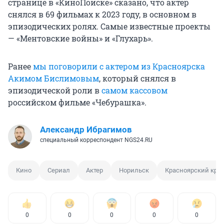
странице в «КиноПоиске» сказано, что актер
снялся в 69 фильмах к 2023 году, в основном в
эпизодических ролях. Самые известные проекты
— «Ментовские войны» и «Глухарь».
Ранее
мы поговорили с актером из Красноярска
Акимом Бислимовым
, который снялся в
эпизодической роли в
самом кассовом
российском фильме «Чебурашка».
Александр Ибрагимов
специальный корреспондент NGS24.RU
Кино
Сериал
Актер
Норильск
Красноярский кра
0
0
0
0
0