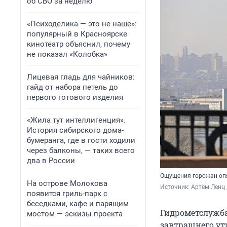
об СВО за неделю
«Психоделика — это не наше»:
популярный в Красноярске
кинотеатр объяснил, почему
не показал «Колобка»
Лицевая гладь для чайников:
гайд от набора петель до
первого готового изделия
«Жила тут интеллигенция».
История сибирского дома-
бумеранга, где в гости ходили
через балконы, — таких всего
два в России
Ощущения горожан опя
На острове Молокова
Источник: 
Артём Ленц 
появится гриль-парк с
беседками, кафе и парящим
Гидрометслужба
мостом — эскизы проекта
завтрашнего ут