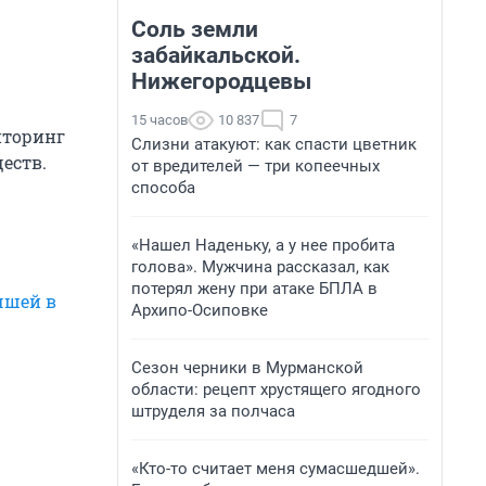
Соль земли
забайкальской.
Нижегородцевы
15 часов
10 837
7
иторинг
Слизни атакуют: как спасти цветник
еств.
от вредителей — три копеечных
способа
«Нашел Наденьку, а у нее пробита
голова». Мужчина рассказал, как
потерял жену при атаке БПЛА в
чшей в
Архипо-Осиповке
Сезон черники в Мурманской
области: рецепт хрустящего ягодного
штруделя за полчаса
«Кто-то считает меня сумасшедшей».