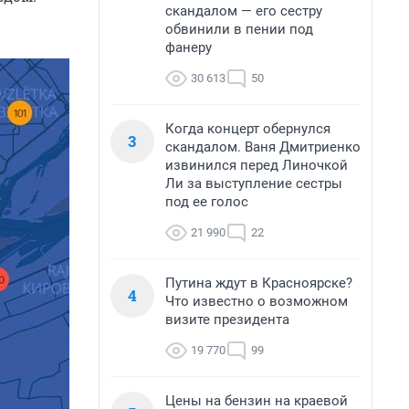
скандалом — его сестру
обвинили в пении под
фанеру
30 613
50
Когда концерт обернулся
3
скандалом. Ваня Дмитриенко
извинился перед Линочкой
Ли за выступление сестры
под ее голос
21 990
22
Путина ждут в Красноярске?
4
Что известно о возможном
визите президента
19 770
99
Цены на бензин на краевой