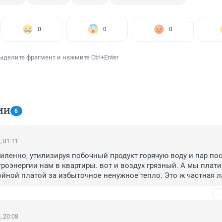
0
0
0
ыделите фрагмент и нажмите Ctrl+Enter
ИИ
6
, 01:11
иленно, утилизируя побочный продукт горячую воду и пар пос
роэнергии нам в квартиры. вот и воздух грязный. А мы платим
йной платой за избыточное ненужное тепло. Это ж частная л
 мельниченко. А мельниченко это олигарх, который большую час
делами россии и там же налоги платит. А на нас монополист 
, 20:08