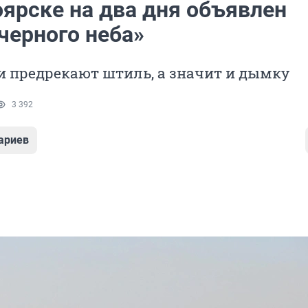
оярске на два дня объявлен
черного неба»
и предрекают штиль, а значит и дымку
3 392
ариев