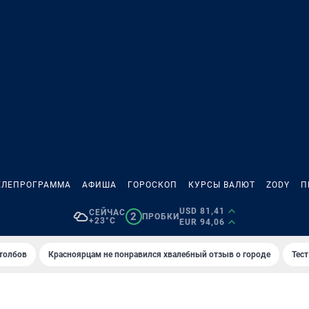
ЕЛЕПРОГРАММА
АФИША
ГОРОСКОП
КУРСЫ ВАЛЮТ
ZODY
П
USD 81,41
СЕЙЧАС
2
ПРОБКИ
+23°C
EUR 94,06
толбов
Красноярцам не понравился хвалебный отзыв о городе
Тес