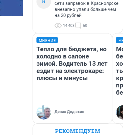
5
сети заправок в Красноярске
внезапно упали больше чем
на 20 рублей
14 403
60
МНЕНИЕ
МНЕНИ
Тепло для бюджета, но
Мой б
холодно в салоне
береж
зимой. Водитель 13 лет
хотел
ездит на электрокаре:
тысяч
плюсы и минусы
креди
приех
безоп
Денис Дедюхин
РЕКОМЕНДУЕМ