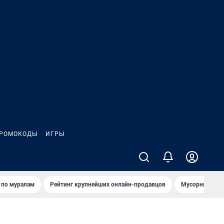
РОМОКОДЫ
ИГРЫ
т по мурaлaм
Рейтинг крупнейших онлайн-продавцов
Мусорный тех