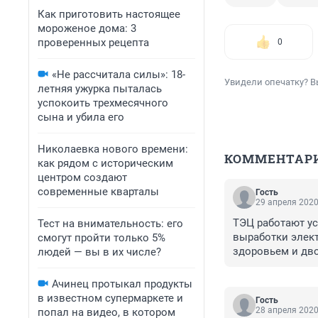
Как приготовить настоящее
мороженое дома: 3
проверенных рецепта
0
«Не рассчитала силы»: 18-
Увидели опечатку? В
летняя ужурка пыталась
успокоить трехмесячного
сына и убила его
Николаевка нового времени:
КОММЕНТАР
как рядом с историческим
центром создают
современные кварталы
Гость
29 апреля 2020
ТЭЦ работают ус
Тест на внимательность: его
выработки элект
смогут пройти только 5%
здоровьем и дво
людей — вы в их числе?
-СГК. А сгк это
проводит за пре
Ачинец протыкал продукты
зарабатывает
в известном супермаркете и
Гость
28 апреля 2020
попал на видео, в котором