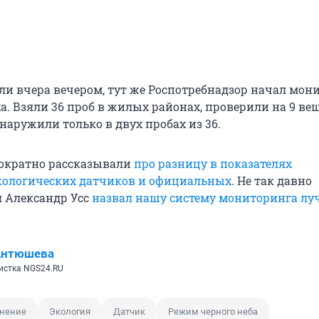
и вчера вечером, тут же Роспотребнадзор начал мон
а. Взяли 36 проб в жилых районах, проверили на 9 вещ
аружили только в двух пробах из 36.
ократно рассказывали
про разницу в показателях
кологических датчиков и официальных
. Не так давно
я Александр Усс
назвал нашу систему мониторинга лу
Антюшева
истка NGS24.RU
знение
Экология
Датчик
Режим черного неба