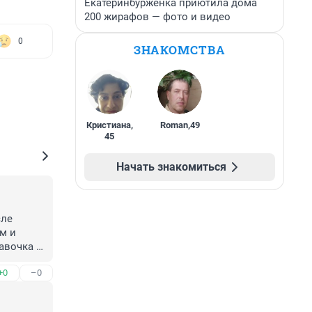
Екатеринбурженка приютила дома
200 жирафов — фото и видео
0
ЗНАКОМСТВА
Кристиана
,
Roman
,
49
45
Начать знакомиться
ле 
 и 
авочка 
ть года 
+0
–0