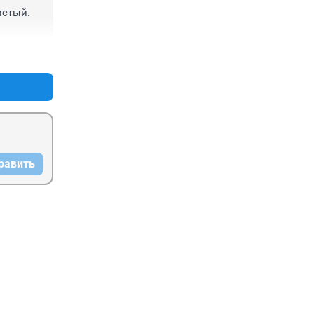
стый. 
+0
–0
равить