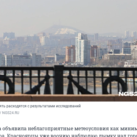
ть расходятся с результатами исследований
/ NGS24.RU
 объявила неблагоприятные метеоусловия как мини
ра. Красноярцы уже воочию наблюдаю дымку над гор