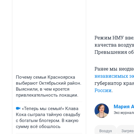
Режим НМУ ввел
качества воздух
Превышения обн
Ранее мы неодн
независимых э
Почему семьи Красноярска
губернатор кра
выбирают Октябрьский район.
Выяснили, в чем кроется
России
.
привлекательность локации.
Мария 
«Теперь мы семья!» Клава
Экс-журнал
Кока сыграла тайную свадьбу
с богатым блогером. В какую
сумму всё обошлось
Воздух
Загря