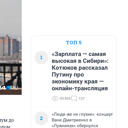
ТОП 5
«Зарплата — самая
1
высокая в Сибири»:
Котюков рассказал
Путину про
экономику края —
онлайн-трансляция
53 835
137
«Люди же не глухие»: концерт
2
мум до
Вани Дмитриенко в
«Лужниках» обернулся
одом.