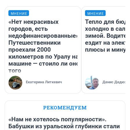
МНЕНИЕ
МНЕНИЕ
«Нет некрасивых
Тепло для бюд
городов, есть
холодно в сало
недофинансированные».
зимой. Водител
Путешественники
ездит на элект
проехали 2000
плюсы и мину
километров по Уралу на
машине — стоило ли оно
того
Екатерина Литкевич
Денис Дедюхи
РЕКОМЕНДУЕМ
«Нам не хотелось популярности».
Бабушки из уральской глубинки стали