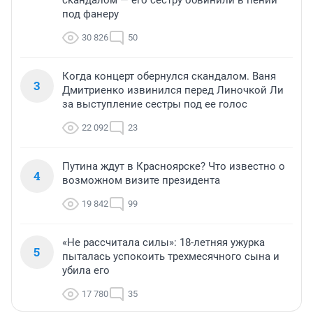
скандалом — его сестру обвинили в пении
под фанеру
30 826
50
Когда концерт обернулся скандалом. Ваня
3
Дмитриенко извинился перед Линочкой Ли
за выступление сестры под ее голос
22 092
23
Путина ждут в Красноярске? Что известно о
4
возможном визите президента
19 842
99
«Не рассчитала силы»: 18-летняя ужурка
5
пыталась успокоить трехмесячного сына и
убила его
17 780
35