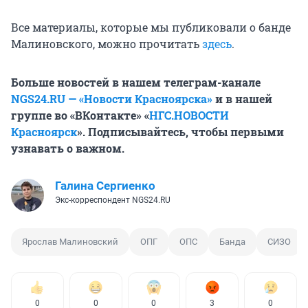
Все материалы, которые мы публиковали о банде
Малиновского, можно прочитать
здесь
.
Больше новостей в нашем телеграм-канале
NGS24.RU — «Новости Красноярска»
и в нашей
группе во «ВКонтакте» «
НГС.НОВОСТИ
Красноярск
». Подписывайтесь, чтобы первыми
узнавать о важном.
Галина Сергиенко
Экс-корреспондент NGS24.RU
Ярослав Малиновский
ОПГ
ОПС
Банда
СИЗО
0
0
0
3
0