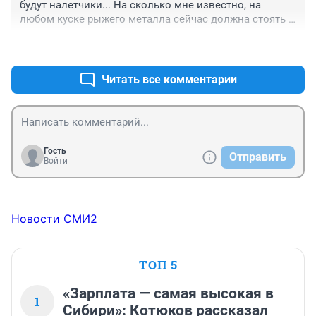
будут налетчики... На сколько мне известно, на 
любом куске рыжего металла сейчас должна стоять 
проба для легального обращения, в противном случае 
+0
–0
участь золотого песка-прохождение через кустарную 
мастерскую и подарок женщине в виде кустарного 
изделия. Ну, или на "черный рынок" за три копейки 
Читать все комментарии
сбудут. Риск неоправдан. Глупо.
Гость
Отправить
Войти
Новости СМИ2
ТОП 5
«Зарплата — самая высокая в
1
Сибири»: Котюков рассказал