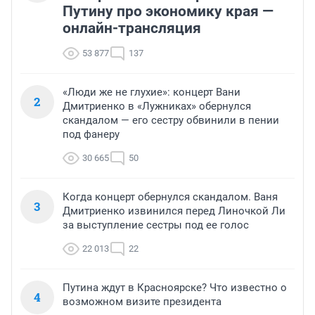
Путину про экономику края —
онлайн-трансляция
53 877
137
«Люди же не глухие»: концерт Вани
2
Дмитриенко в «Лужниках» обернулся
скандалом — его сестру обвинили в пении
под фанеру
30 665
50
Когда концерт обернулся скандалом. Ваня
3
Дмитриенко извинился перед Линочкой Ли
за выступление сестры под ее голос
22 013
22
Путина ждут в Красноярске? Что известно о
4
возможном визите президента