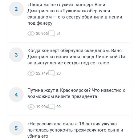
«Люди же не глухие»: концерт Вани
2
Дмитриенко в «Лужниках» обернулся
скандалом — его сестру обвинили в пении
под фанеру
30 966
51
Когда концерт обернулся скандалом. Ваня
3
Дмитриенко извинился перед Линочкой Ли
за выступление сестры под ее голос
22 149
23
Путина ждут в Красноярске? Что известно о
4
возможном визите президента
19 904
99
«Не рассчитала силы»: 18-летняя ужурка
5
пыталась успокоить трехмесячного сына и
убила его