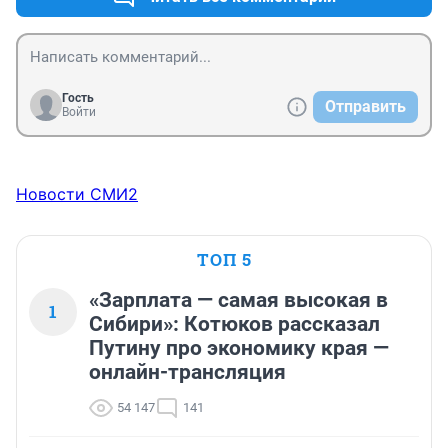
Абызова в сумме свыше 32 млрд руб.,»

Наверное на акциях и инвестициях удачно сыграл ? 

А нашему герою статьи не дали время , а так бы тоже 
поднял
Гость
Отправить
Войти
Новости СМИ2
ТОП 5
«Зарплата — самая высокая в
1
Сибири»: Котюков рассказал
Путину про экономику края —
онлайн-трансляция
54 147
141