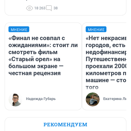
18 263
38
МНЕНИЕ
МНЕНИЕ
«Финал не совпал с
«Нет некрасив
ожиданиями»: стоит ли
городов, есть
смотреть фильм
недофинансиро
«Старый орел» на
Путешественн
большом экране —
проехали 2000
честная рецензия
километров по 
машине — стои
того
Надежда Губарь
Екатерина Лит
РЕКОМЕНДУЕМ