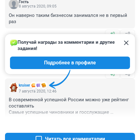
Гость
8 августа 2020, 09:05
Он наверно таким бизнесом занимался не в первый 
раз
+0
–0
Получай награды за комментарии и другие 
Гость
7 августа 2020, 23:30
задания!
Бестолоч, 5 лет просиживал место просто так. Ни 
Подробнее в профиле
капли не жалко
+0
–0
kruiser
7 августа 2020, 12:46
В современной успешной России можно уже рейтинг 
составлять 

Самые успешные чиновники и госслужащие 

Интересно этот товарищ какую позицию займёт ?! 

+0
–0
«Генеральная прокуратура потребовала изъять и 
обратить в доход государства деньги бывшего 
министра «открытого правительства» Михаила 
Читать все комментарии