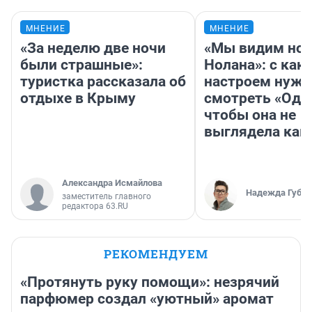
МНЕНИЕ
МНЕНИЕ
«За неделю две ночи
«Мы видим нов
были страшные»:
Нолана»: с как
туристка рассказала об
настроем нужн
отдыхе в Крыму
смотреть «Оди
чтобы она не
выглядела как
Александра Исмайлова
Надежда Губар
заместитель главного
редактора 63.RU
РЕКОМЕНДУЕМ
«Протянуть руку помощи»: незрячий
парфюмер создал «уютный» аромат