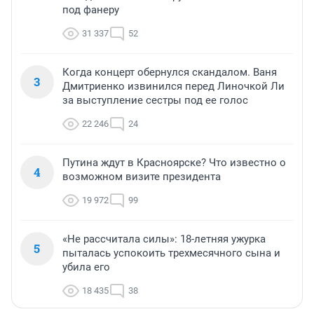
под фанеру
31 337
52
Когда концерт обернулся скандалом. Ваня
3
Дмитриенко извинился перед Линочкой Ли
за выступление сестры под ее голос
22 246
24
Путина ждут в Красноярске? Что известно о
4
возможном визите президента
19 972
99
«Не рассчитала силы»: 18-летняя ужурка
5
пыталась успокоить трехмесячного сына и
убила его
18 435
38