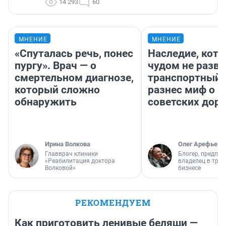
14 293
60
МНЕНИЕ
МНЕНИЕ
«Спуталась речь, понес
Наследие, кото
пургу». Врач — о
чудом не разва
смертельном диагнозе,
транспортный 
который сложно
разнес миф о 
обнаружить
советских доро
Ирина Волкова
Олег Арефьев
Главврач клиники
Блогер, предпри
«Реабилитация доктора
владелец в тра
Волковой»
бизнесе
РЕКОМЕНДУЕМ
Как приготовить ленивые беляши —