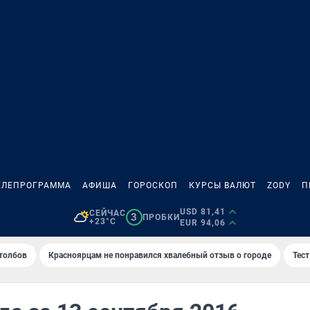
ЕЛЕПРОГРАММА
АФИША
ГОРОСКОП
КУРСЫ ВАЛЮТ
ZODY
П
USD 81,41
СЕЙЧАС
3
ПРОБКИ
+23°C
EUR 94,06
толбов
Красноярцам не понравился хвалебный отзыв о городе
Тес