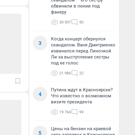
скандалом — его сестру
обвинили в пении под
фанеру
30 597
50
Когда концерт обернулся
3
скандалом. Ваня Дмитриенко
извинился перед Линочкой
Ли за выступление сестры
под ее голос
21 986
22
Путина ждут в Красноярске?
4
Что известно о возможном
визите президента
19 764
99
Цены на бензин на краевой
5
сети заправок в Красноярске