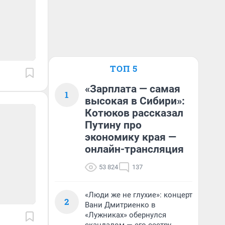
ТОП 5
«Зарплата — самая
1
высокая в Сибири»:
Котюков рассказал
Путину про
экономику края —
онлайн-трансляция
53 824
137
«Люди же не глухие»: концерт
2
Вани Дмитриенко в
«Лужниках» обернулся