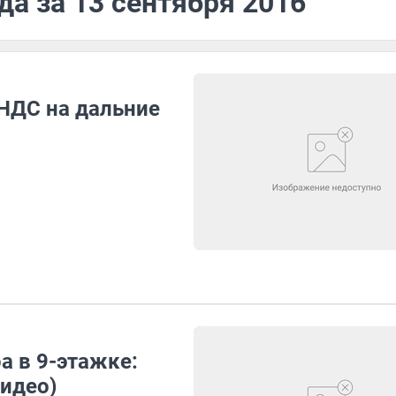
да за 13 сентября 2016
НДС на дальние
а в 9-этажке:
идео)