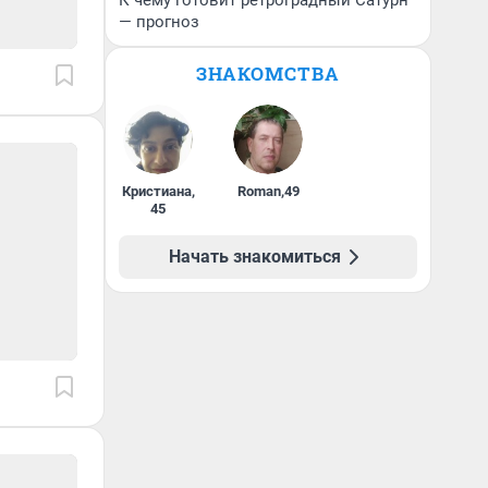
К чему готовит ретроградный Сатурн
— прогноз
ЗНАКОМСТВА
Кристиана
,
Roman
,
49
45
Начать знакомиться