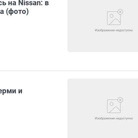
 на Nissan: в
а (фото)
ерми и