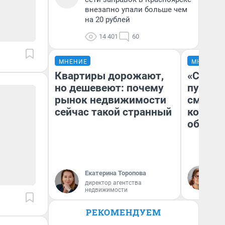
внезапно упали больше чем
на 20 рублей
14 401
60
МНЕНИЕ
МНЕНИЕ
Квартиры дорожают,
«Спутал
но дешевеют: почему
пургу».
рынок недвижимости
смерте
сейчас такой странный
которы
обнару
Ир
Екатерина Торопова
Гл
директор агентства
«Р
недвижимости
Во
РЕКОМЕНДУЕМ