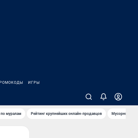
РОМОКОДЫ
ИГРЫ
т по мурaлaм
Рейтинг крупнейших онлайн-продавцов
Мусорный тех