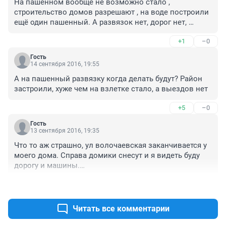
На пашенном вообще не возможно стало , 
строительство домов разрешают , на воде построили 
ещё один пашенный. А развязок нет, дорог нет, 
имеющиеся невозможно расширить !!!!!!!!!!!!!! Я 
+1
–0
удивляюсь почему сразу нельзя было предусмотреть 
развязку с моста на пашенный, когда строили до 
Гость
свердловской !!!! Бред!!!! Чтобы попасть с 
14 сентября 2016, 19:55
судостроительной на свердловскую приходится 
А на пашенный развязку когда делать будут? Район 
делать целый круг через матросова!!!!! Не 
застроили, хуже чем на взлетке стало, а выездов нет
целесообразно и не оправданно пока строительство 
моста!!!!!! Мост есть - смысла в нем нет!!!
+5
–0
Гость
13 сентября 2016, 19:35
Что то аж страшно, ул волочаевская заканчивается у 
моего дома. Справа домики снесут и я видеть буду 
дорогу и машины.

.
+15
–2
Читать все комментарии