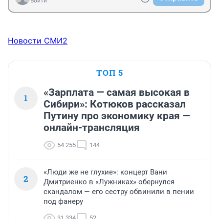
Войти
Новости СМИ2
ТОП 5
«Зарплата — самая высокая в
1
Сибири»: Котюков рассказал
Путину про экономику края —
онлайн-трансляция
54 255
144
«Люди же не глухие»: концерт Вани
2
Дмитриенко в «Лужниках» обернулся
скандалом — его сестру обвинили в пении
под фанеру
31 334
52