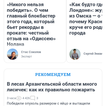
«Никого нельзя
«Как будто где-
победить». О чем
Лондоне»: жур
главный блокбастер
из Омска — о т
этого года, который
почему Красно
бьет рекорды в
круче его родн
прокате: честный
города
отзыв на «Одиссею»
Нолана
Стас Соколов
Сергей Энквист
Эксперт
РЕКОМЕНДУЕМ
В лесах Архангельской области много
лисичек: как их правильно пожарить
3 часа
4 426
3
Победили опухоль размером с яйцо и вытащили