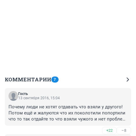
КОММЕНТАРИИ
7
Гость
13 сентября 2016, 15:04
Почему люди не хотят отдавать что взяли у другого! 
Потом ещё и жалуются что их поколотили попортили 
что то так отдайте то что взяли чужого и нет проблем 
!Что жаловаться виноваты сами не бери и не укради !
+22
–8
Не возврат долга я считаю нужно приравнивать к 