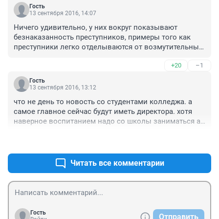
грабежу!!! А то возьмут и ходят в глаза улыбаются мол 
Гость
ни чего не будет !Пора за это вводить уголовную 
13 сентября 2016, 14:07
ответственность пусть на лесоповале особо мудрые 
Ничего удивительно, у них вокруг показывают 
отрабатывают!!!
безнаказанность преступников, примеры того как 
преступники легко отделываются от возмутительных 
преступлений, вот и нет у молодёжи чувства 
+20
–1
неизбежного наказания, не боятся они и не понимаю 
что им что-то будет.
Гость
13 сентября 2016, 13:12
что не день то новость со студентами колледжа. а 
самое главное сейчас будут иметь директора. хотя 
наверное воспитанием надо со школы заниматься а 
то большинство быдло растет. пишут про срок до 
+45
–1
стольки то а по факту если не судим если до 18 
условку максимум дадут и этот горе рэкетир ничего и 
не прочувствует
Читать все комментарии
Гость
Отправить