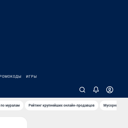
РОМОКОДЫ
ИГРЫ
т по мурaлaм
Рейтинг крупнейших онлайн-продавцов
Мусорный тех