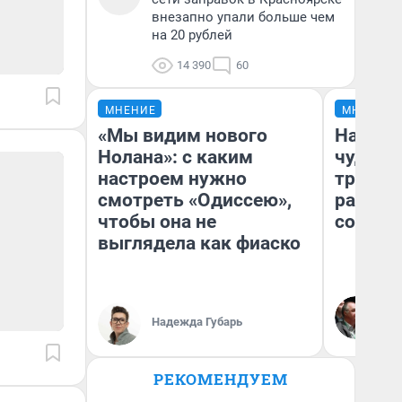
внезапно упали больше чем
на 20 рублей
14 390
60
МНЕНИЕ
МНЕНИЕ
«Мы видим нового
Наслед
Нолана»: с каким
чудом 
настроем нужно
трансп
смотреть «Одиссею»,
разнес
чтобы она не
советс
выглядела как фиаско
Ол
Бл
Надежда Губарь
вл
би
РЕКОМЕНДУЕМ