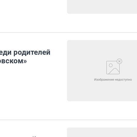
еди родителей
овском»