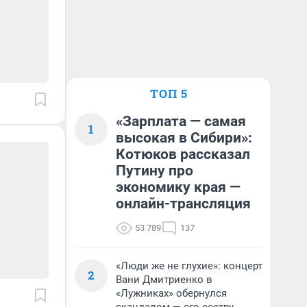
ТОП 5
«Зарплата — самая
1
высокая в Сибири»:
Котюков рассказал
Путину про
экономику края —
онлайн-трансляция
53 789
137
«Люди же не глухие»: концерт
2
Вани Дмитриенко в
«Лужниках» обернулся