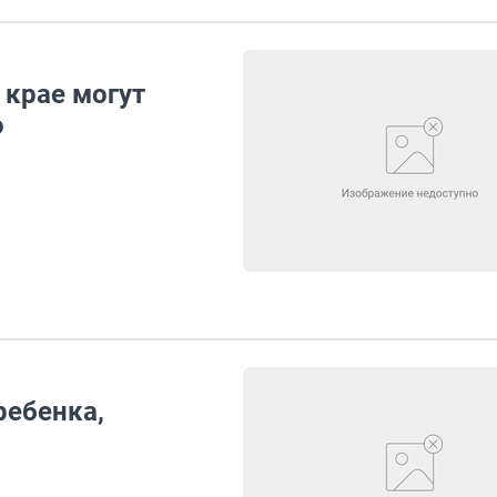
 крае могут
о
ребенка,