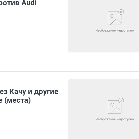
ротив Audi
з Качу и другие
 (места)