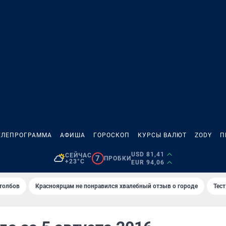
ЕЛЕПРОГРАММА
АФИША
ГОРОСКОП
КУРСЫ ВАЛЮТ
ZODY
П
USD 81,41
СЕЙЧАС
7
ПРОБКИ
+23°C
EUR 94,06
толбов
Красноярцам не понравился хвалебный отзыв о городе
Тес