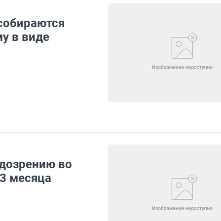
собираются
у в виде
одозрению во
 3 месяца