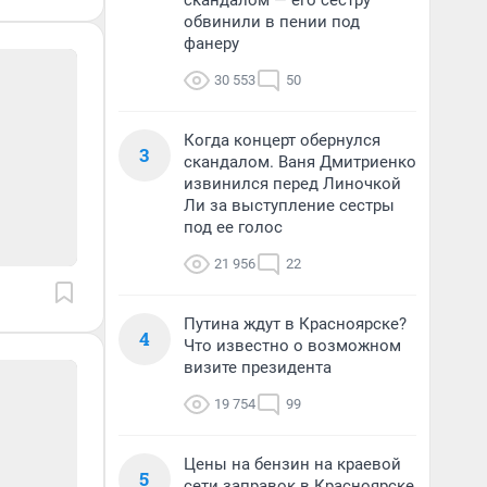
скандалом — его сестру
обвинили в пении под
фанеру
30 553
50
Когда концерт обернулся
3
скандалом. Ваня Дмитриенко
извинился перед Линочкой
Ли за выступление сестры
под ее голос
21 956
22
Путина ждут в Красноярске?
4
Что известно о возможном
визите президента
19 754
99
Цены на бензин на краевой
5
сети заправок в Красноярске