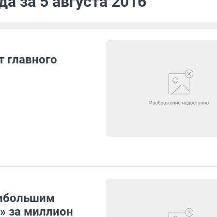
а за 5 августа 2016
т главного
аибольшим
» за миллион