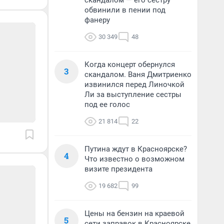
скандалом — его сестру
обвинили в пении под
фанеру
30 349
48
Когда концерт обернулся
3
скандалом. Ваня Дмитриенко
извинился перед Линочкой
Ли за выступление сестры
под ее голос
21 814
22
Путина ждут в Красноярске?
4
Что известно о возможном
визите президента
19 682
99
Цены на бензин на краевой
5
сети заправок в Красноярске