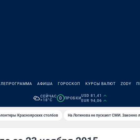
ЕЛЕПРОГРАММА
АФИША
ГОРОСКОП
КУРСЫ ВАЛЮТ
ZODY
П
USD 81,41
СЕЙЧАС
0
ПРОБКИ
+18°C
EUR 94,06
олонтеры Красноярских столбов
На Логинова не пускают СМИ. Законно 