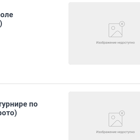
поле
)
турнире по
фото)