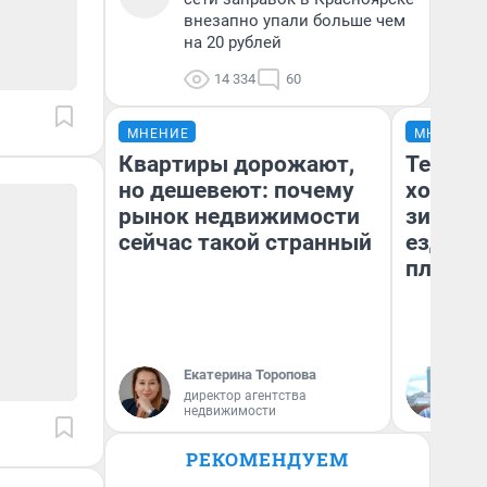
внезапно упали больше чем
на 20 рублей
14 334
60
МНЕНИЕ
МНЕНИЕ
Квартиры дорожают,
Тепло 
но дешевеют: почему
холодн
рынок недвижимости
зимой.
сейчас такой странный
ездит н
плюсы 
Екатерина Торопова
Д
директор агентства
недвижимости
РЕКОМЕНДУЕМ