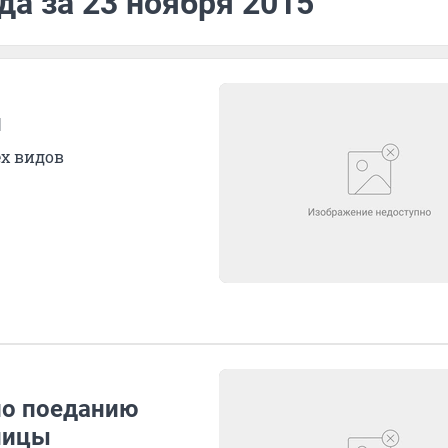
да за 23 ноября 2015
и
ех видов
по поеданию
тницы