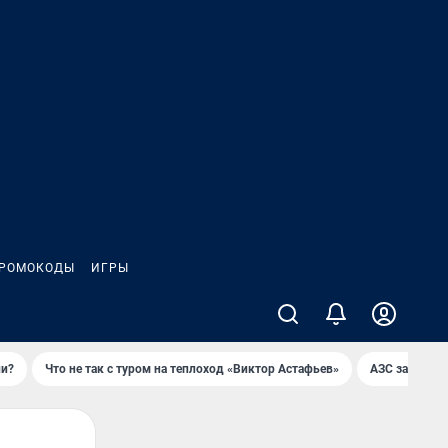
РОМОКОДЫ
ИГРЫ
ли?
Что не так с туром на теплоход «Виктор Астафьев»
AЗС закупае