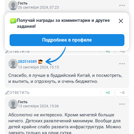
Гость
26 сентября 2024, 07:23
Какое-то недогосударсиво, почему не могут напасть 
Получай награды за комментарии и другие 
на прозападных соседей ,чтобы вернуть исконно 
задания!
свои земли и восстановить справедливость? Зачем 
тратить деньги на население, когда можно все в 
Подробнее в профиле
оборону вложить?? Дикари какиито
+0
–0
ОТВЕТИТЬ
282516589
13 сентября 2024, 15:15
Спасибо, я лучше в буддийский Китай, и посмотреть, 
и выпить, и отдохнуть, и очень бюджетно.
+0
–0
ОТВЕТИТЬ
Гость
13 сентября 2024, 15:06
Абсолютно не интересно. Кроме мечетей больше 
ничего. Детских развлечений минимум. Вообще для 
детей крайне слабо развита инфраструктура. Можно 
заехать только на одни сутки.