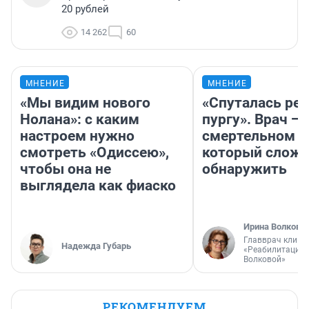
20 рублей
14 262
60
МНЕНИЕ
МНЕНИЕ
«Мы видим нового
«Спуталась реч
Нолана»: с каким
пургу». Врач — 
настроем нужно
смертельном д
смотреть «Одиссею»,
который слож
чтобы она не
обнаружить
выглядела как фиаско
Ирина Волкова
Главврач клини
Надежда Губарь
«Реабилитация 
Волковой»
РЕКОМЕНДУЕМ