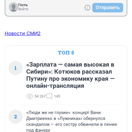
Гость
Отправить
Войти
Новости СМИ2
ТОП 5
«Зарплата — самая высокая в
1
Сибири»: Котюков рассказал
Путину про экономику края —
онлайн-трансляция
54 267
145
«Люди же не глухие»: концерт Вани
2
Дмитриенко в «Лужниках» обернулся
скандалом — его сестру обвинили в пении
под фанеру