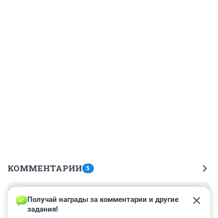
КОММЕНТАРИИ
5
Гость
14 мая 2024, 07:50
Получай награды за комментарии и другие 
задания!
Понаставили щитов да незакреплённых конструкций. 