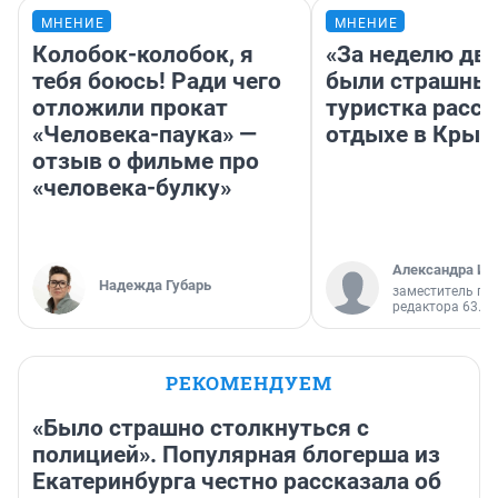
МНЕНИЕ
МНЕНИЕ
Колобок-колобок, я
«За неделю две
тебя боюсь! Ради чего
были страшные
отложили прокат
туристка расск
«Человека-паука» —
отдыхе в Крым
отзыв о фильме про
«человека-булку»
Александра Ис
Надежда Губарь
заместитель гл
редактора 63.RU
РЕКОМЕНДУЕМ
«Было страшно столкнуться с
полицией». Популярная блогерша из
Екатеринбурга честно рассказала об