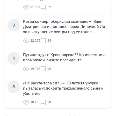
31 369
52
Когда концерт обернулся скандалом. Ваня
3
Дмитриенко извинился перед Линочкой Ли
за выступление сестры под ее голос
22 255
24
Путина ждут в Красноярске? Что известно о
4
возможном визите президента
19 978
99
«Не рассчитала силы»: 18-летняя ужурка
5
пыталась успокоить трехмесячного сына и
убила его
18 465
38