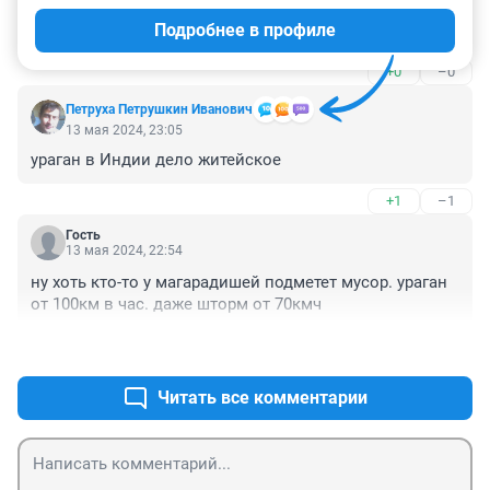
Мэру дали денег, вот он и закрыл глаза. Срочно 
Подробнее в профиле
нужно проверить мэра и его помощников.
+0
–0
Петруха Петрушкин Иванович
13 мая 2024, 23:05
ураган в Индии дело житейское
+1
–1
Гость
13 мая 2024, 22:54
ну хоть кто-то у магарадишей подметет мусор. ураган 
от 100км в час. даже шторм от 70кмч
+1
–0
Читать все комментарии