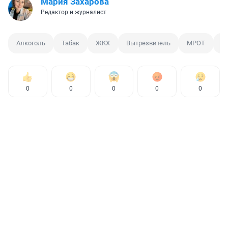
Мария Захарова
Редактор и журналист
Алкоголь
Табак
ЖКХ
Вытрезвитель
МРОТ
Д
0
0
0
0
0