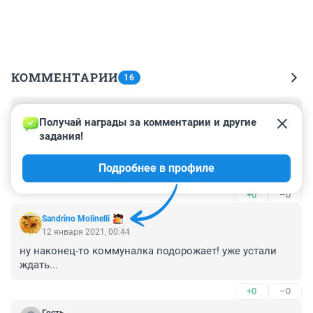
КОММЕНТАРИИ
16
Гость
12 января 2021, 10:57
Получай награды за комментарии и другие 
задания!
когда будет зарплата традиционно расти как 
камунальные услуги??? вопрос нашей доблестной 
Подробнее в профиле
думе
+0
–0
Sandrino Molinelli
12 января 2021, 00:44
ну наконец-то коммуналка подорожает! уже устали 
ждать...
+0
–0