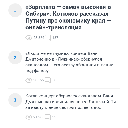
«Зарплата — самая высокая в
1
Сибири»: Котюков рассказал
Путину про экономику края —
онлайн-трансляция
53 826
137
«Люди же не глухие»: концерт Вани
2
Дмитриенко в «Лужниках» обернулся
скандалом — его сестру обвинили в пении
под фанеру
30 599
50
Когда концерт обернулся скандалом. Ваня
3
Дмитриенко извинился перед Линочкой Ли
за выступление сестры под ее голос
21 986
22