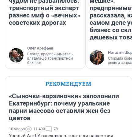
чудом не развалилось:
мешке»:
транспортный эксперт
предпринимат
разнес миф о «вечных»
рассказала, как
советских дорогах
самом деле ус
бизнес со скл
дешевых това
Олег Арефьев
Наталья Шорох
Блогер, предприниматель,
владелец в транспортном
Открыла кофейн
бизнесе
деньги соцразв
РЕКОМЕНДУЕМ
«Сыночки-корзиночки» заполонили
Екатеринбург: почему уральские
парни массово оставили жен без
цветов
10 часов
11 490
78
Ученый АлтГУ рассказала, ждать ли нашествия