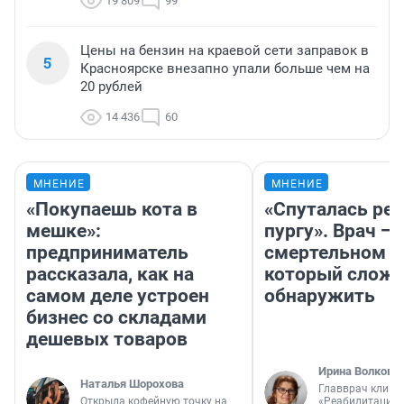
19 809
99
Цены на бензин на краевой сети заправок в
5
Красноярске внезапно упали больше чем на
20 рублей
14 436
60
МНЕНИЕ
МНЕНИЕ
«Покупаешь кота в
«Спуталась реч
мешке»:
пургу». Врач — 
предприниматель
смертельном д
рассказала, как на
который слож
самом деле устроен
обнаружить
бизнес со складами
дешевых товаров
Ирина Волкова
Наталья Шорохова
Главврач клини
Открыла кофейную точку на
«Реабилитация 