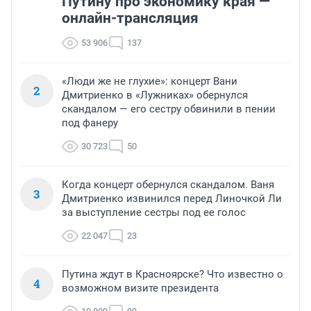
Путину про экономику края —
онлайн-трансляция
53 906
137
«Люди же не глухие»: концерт Вани
2
Дмитриенко в «Лужниках» обернулся
скандалом — его сестру обвинили в пении
под фанеру
30 723
50
Когда концерт обернулся скандалом. Ваня
3
Дмитриенко извинился перед Линочкой Ли
за выступление сестры под ее голос
22 047
23
Путина ждут в Красноярске? Что известно о
4
возможном визите президента