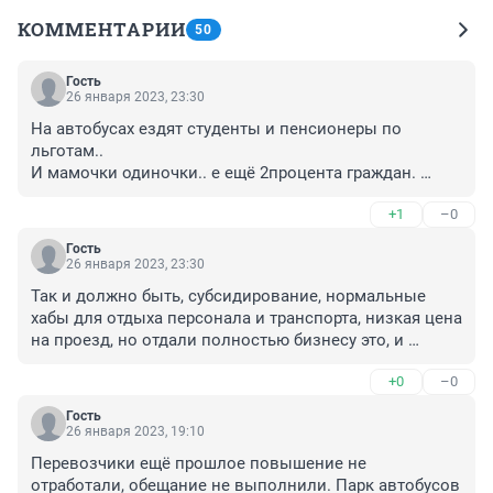
КОММЕНТАРИИ
50
Гость
26 января 2023, 23:30
На автобусах ездят студенты и пенсионеры по 
льготам.. 

И мамочки одиночки.. е ещё 2процента граждан. 
Остальные на тачках такси и вертолётах. 

+1
–0
А перевозчики готовы с бабулек взять в три дорого.. 
а студентов вообще по возможности высадить.. 
Гость
автобусы грязные.. сиденья рваные..
26 января 2023, 23:30
Так и должно быть, субсидирование, нормальные 
хабы для отдыха персонала и транспорта, низкая цена 
на проезд, но отдали полностью бизнесу это, и 
удобно же региональные власти решают все с 
+0
–0
помощью людей, ведь платят не они, зато имеем 
самые большие надписи, флагштоки, кресты.
Гость
26 января 2023, 19:10
Перевозчики ещё прошлое повышение не 
отработали, обещание не выполнили. Парк автобусов 