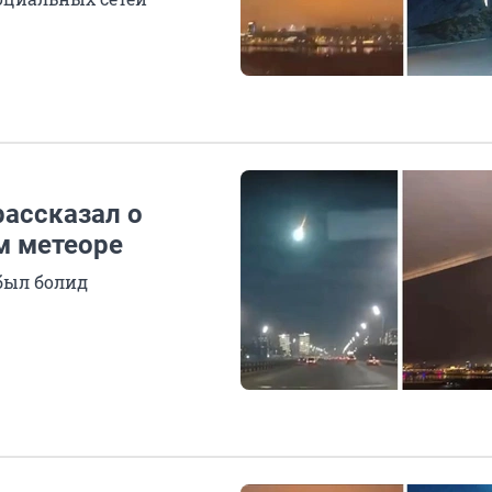
рассказал о
м метеоре
 был болид