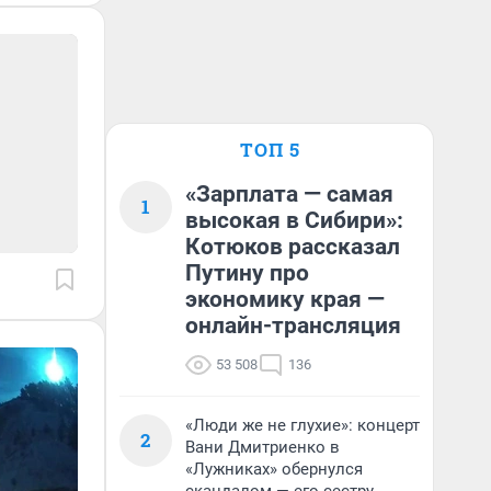
ТОП 5
«Зарплата — самая
1
высокая в Сибири»:
Котюков рассказал
Путину про
экономику края —
онлайн-трансляция
53 508
136
«Люди же не глухие»: концерт
2
Вани Дмитриенко в
«Лужниках» обернулся