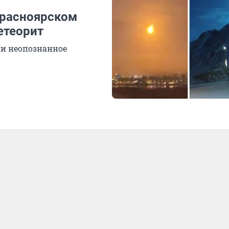
Красноярском
етеорит
ли неопознанное