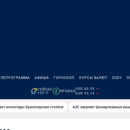
ЕЛЕПРОГРАММА
АФИША
ГОРОСКОП
КУРСЫ ВАЛЮТ
ZODY
П
USD 80,93
СЕЙЧАС
2
ПРОБКИ
+22°C
EUR 93,19
ают волонтеры Красноярских столбов
AЗС закупает бронированные вы