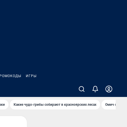
РОМОКОДЫ
ИГРЫ
шки
Какие чудо-грибы собирают в красноярских лесах
Омич сравни