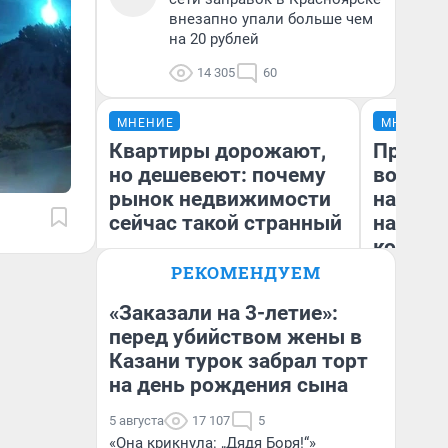
внезапно упали больше чем
на 20 рублей
14 305
60
МНЕНИЕ
МНЕНИЕ
Квартиры дорожают,
Продаш
но дешевеют: почему
возьмут
рынок недвижимости
нам го
сейчас такой странный
налого
коснет
даже р
РЕКОМЕНДУЕМ
«Заказали на 3-летие»:
перед убийством жены в
Екатерина Торопова
Казани турок забрал торт
Ан
директор агентства
недвижимости
на день рождения сына
5 августа
17 107
5
«Она крикнула: „Дядя Боря!“»