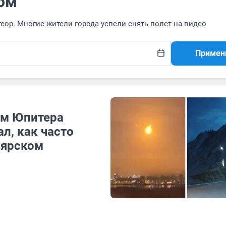
ом
еор. Многие жители города успели снять полет на видео
Примен
ем Юпитера
л, как часто
оярском