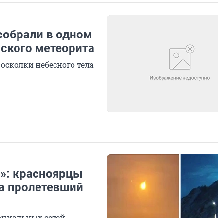
 собрали в одном
рского метеорита
осколки небесного тела
л»: красноярцы
а пролетевший
оциальных сетей