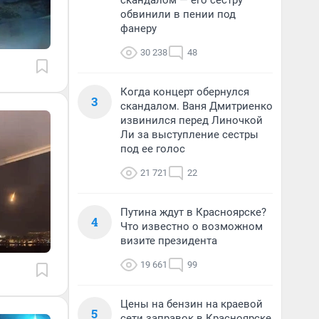
скандалом — его сестру
обвинили в пении под
фанеру
30 238
48
Когда концерт обернулся
3
скандалом. Ваня Дмитриенко
извинился перед Линочкой
Ли за выступление сестры
под ее голос
21 721
22
Путина ждут в Красноярске?
4
Что известно о возможном
визите президента
19 661
99
Цены на бензин на краевой
5
сети заправок в Красноярске