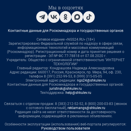
Мы в соцсетях
Контактные данные для Роскомнадзора и государственных органов
Сетевое издание «NGS24.RU» (18+)
Зарегистрировано Федеральной службой по надзору в сфере связи,
информационных технологий и массовых коммуникаций
(Роскомнадзор). Регистрационный номер и дата принятия решения о
регистрации - ЭЛ № ФС 77-78818 от 07.08.2020 г.
Учредитель: Общество с ограниченной ответственностью "ИНТЕРНЕТ
ТЕХНОЛОГИИ"
Главный редактор: Кондрашова Надежда Александровна
Адрес редакции: 660017, Россия, Красноярск, пр. Мира, 94, оф. 230,
телефон 8 (391) 252-99-53, 8 (999) 315-05-05
Электронный адрес редакции:
ngs24@shkulev.ru
Контактные данные для Роскомнадзора и государственных органов:
juristnsk@shkulev.ru
Техподдержка:
help@shkulev.ru
Связаться с отделом продаж: 8 (383) 212-52-52, 8 (800) 200-03-83 (звонок
с сотового бесплатный),
reklamangs@shkulev.ru
Редакция сайта не несет ответственности за достоверность
информации, содержащейся в рекламных объявлениях.
Особенности эксплуатации (использования) веб-портала регулируются:
Руководством пользователя