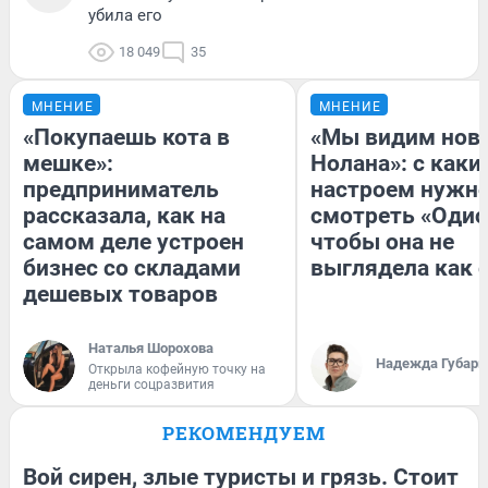
убила его
18 049
35
МНЕНИЕ
МНЕНИЕ
«Покупаешь кота в
«Мы видим нов
мешке»:
Нолана»: с каки
предприниматель
настроем нужн
рассказала, как на
смотреть «Одис
самом деле устроен
чтобы она не
бизнес со складами
выглядела как 
дешевых товаров
Наталья Шорохова
Надежда Губарь
Открыла кофейную точку на
деньги соцразвития
РЕКОМЕНДУЕМ
Вой сирен, злые туристы и грязь. Стоит