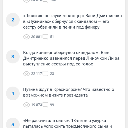
«Люди же не глухие»: концерт Вани Дмитриенко
2
в «Лужниках» обернулся скандалом — его
сестру обвинили в пении под фанеру
30 881
51
Когда концерт обернулся скандалом. Ваня
3
Дмитриенко извинился перед Линочкой Ли за
выступление сестры под ее голос
22 117
23
Путина ждут в Красноярске? Что известно о
4
возможном визите президента
19 873
99
«Не рассчитала силы»: 18-летняя ужурка
5
пыталась успокоить трехмесячного сына и