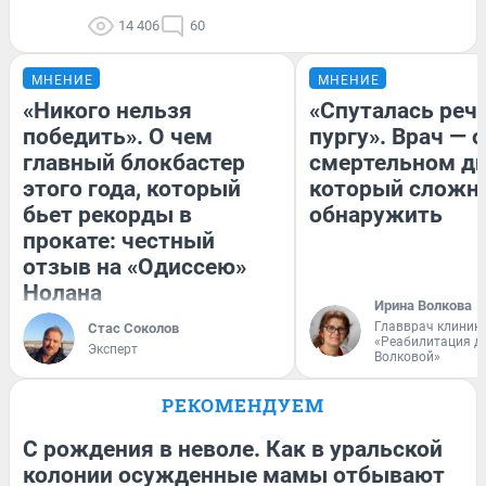
14 406
60
МНЕНИЕ
МНЕНИЕ
«Никого нельзя
«Спуталась речь
победить». О чем
пургу». Врач — о
главный блокбастер
смертельном ди
этого года, который
который сложн
бьет рекорды в
обнаружить
прокате: честный
отзыв на «Одиссею»
Нолана
Ирина Волкова
Главврач клиник
Стас Соколов
«Реабилитация д
Эксперт
Волковой»
РЕКОМЕНДУЕМ
С рождения в неволе. Как в уральской
колонии осужденные мамы отбывают