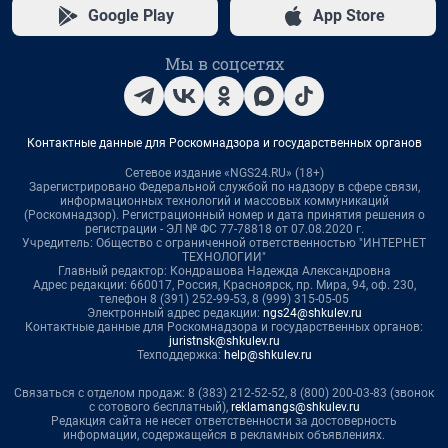
Google Play
App Store
Мы в соцсетях
Контактные данные для Роскомнадзора и государственных органов
Сетевое издание «NGS24.RU» (18+)
Зарегистрировано Федеральной службой по надзору в сфере связи,
информационных технологий и массовых коммуникаций
(Роскомнадзор). Регистрационный номер и дата принятия решения о
регистрации - ЭЛ № ФС 77-78818 от 07.08.2020 г.
Учредитель: Общество с ограниченной ответственностью "ИНТЕРНЕТ
ТЕХНОЛОГИИ"
Главный редактор: Кондрашова Надежда Александровна
Адрес редакции: 660017, Россия, Красноярск, пр. Мира, 94, оф. 230,
телефон 8 (391) 252-99-53, 8 (999) 315-05-05
Электронный адрес редакции:
ngs24@shkulev.ru
Контактные данные для Роскомнадзора и государственных органов:
juristnsk@shkulev.ru
Техподдержка:
help@shkulev.ru
Связаться с отделом продаж: 8 (383) 212-52-52, 8 (800) 200-03-83 (звонок
с сотового бесплатный),
reklamangs@shkulev.ru
Редакция сайта не несет ответственности за достоверность
информации, содержащейся в рекламных объявлениях.