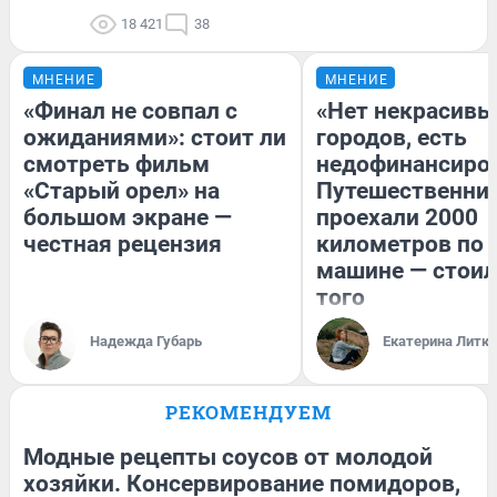
18 421
38
МНЕНИЕ
МНЕНИЕ
«Финал не совпал с
«Нет некрасивы
ожиданиями»: стоит ли
городов, есть
смотреть фильм
недофинансиро
«Старый орел» на
Путешественни
большом экране —
проехали 2000
честная рецензия
километров по 
машине — стоил
того
Надежда Губарь
Екатерина Литк
РЕКОМЕНДУЕМ
Модные рецепты соусов от молодой
хозяйки. Консервирование помидоров,