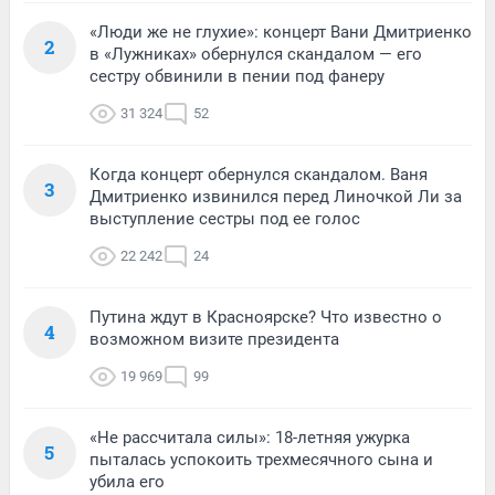
«Люди же не глухие»: концерт Вани Дмитриенко
2
в «Лужниках» обернулся скандалом — его
сестру обвинили в пении под фанеру
31 324
52
Когда концерт обернулся скандалом. Ваня
3
Дмитриенко извинился перед Линочкой Ли за
выступление сестры под ее голос
22 242
24
Путина ждут в Красноярске? Что известно о
4
возможном визите президента
19 969
99
«Не рассчитала силы»: 18-летняя ужурка
5
пыталась успокоить трехмесячного сына и
убила его