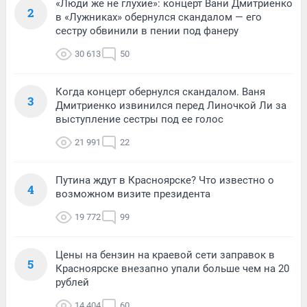
«Люди же не глухие»: концерт Вани Дмитриенко
2
в «Лужниках» обернулся скандалом — его
сестру обвинили в пении под фанеру
30 613
50
Когда концерт обернулся скандалом. Ваня
3
Дмитриенко извинился перед Линочкой Ли за
выступление сестры под ее голос
21 991
22
Путина ждут в Красноярске? Что известно о
4
возможном визите президента
19 772
99
Цены на бензин на краевой сети заправок в
5
Красноярске внезапно упали больше чем на 20
рублей
14 404
60