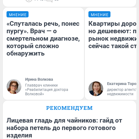
МНЕНИЕ
МНЕНИЕ
«Спуталась речь, понес
Квартиры доро
пургу». Врач — о
но дешевеют: п
смертельном диагнозе,
рынок недвижи
который сложно
сейчас такой с
обнаружить
Ирина Волкова
Екатерина Тороп
Главврач клиники
«Реабилитация доктора
директор агентст
Волковой»
недвижимости
РЕКОМЕНДУЕМ
Лицевая гладь для чайников: гайд от
набора петель до первого готового
изделия