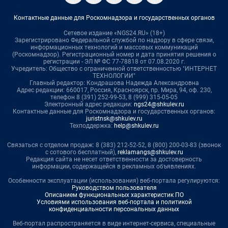
Контактные данные для Роскомнадзора и государственных органов
Сетевое издание «NGS24.RU» (18+)
Зарегистрировано Федеральной службой по надзору в сфере связи,
информационных технологий и массовых коммуникаций
(Роскомнадзор). Регистрационный номер и дата принятия решения о
регистрации - ЭЛ № ФС 77-78818 от 07.08.2020 г.
Учредитель: Общество с ограниченной ответственностью "ИНТЕРНЕТ
ТЕХНОЛОГИИ"
Главный редактор: Кондрашова Надежда Александровна
Адрес редакции: 660017, Россия, Красноярск, пр. Мира, 94, оф. 230,
телефон 8 (391) 252-99-53, 8 (999) 315-05-05
Электронный адрес редакции:
ngs24@shkulev.ru
Контактные данные для Роскомнадзора и государственных органов:
juristnsk@shkulev.ru
Техподдержка:
help@shkulev.ru
Связаться с отделом продаж: 8 (383) 212-52-52, 8 (800) 200-03-83 (звонок
с сотового бесплатный),
reklamangs@shkulev.ru
Редакция сайта не несет ответственности за достоверность
информации, содержащейся в рекламных объявлениях.
Особенности эксплуатации (использования) веб-портала регулируются:
Руководством пользователя
Описанием функциональных характеристик ПО
Условиями использования веб-портала и политикой
конфиденциальности персональных данных
Веб-портал распространяется в виде интернет-сервиса, специальные