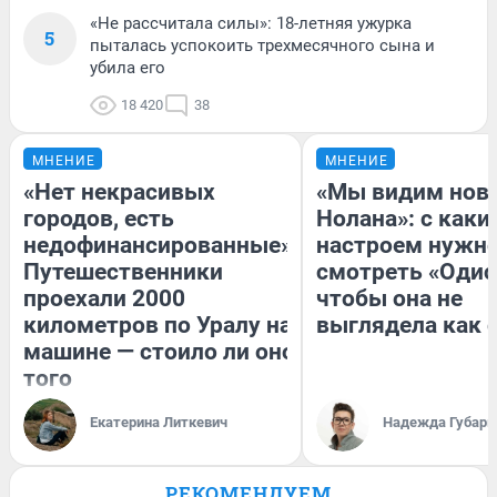
«Не рассчитала силы»: 18-летняя ужурка
5
пыталась успокоить трехмесячного сына и
убила его
18 420
38
МНЕНИЕ
МНЕНИЕ
«Нет некрасивых
«Мы видим нов
городов, есть
Нолана»: с каки
недофинансированные».
настроем нужн
Путешественники
смотреть «Одис
проехали 2000
чтобы она не
километров по Уралу на
выглядела как 
машине — стоило ли оно
того
Екатерина Литкевич
Надежда Губарь
РЕКОМЕНДУЕМ