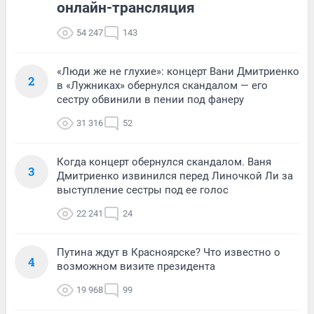
онлайн-трансляция
54 247
143
«Люди же не глухие»: концерт Вани Дмитриенко
2
в «Лужниках» обернулся скандалом — его
сестру обвинили в пении под фанеру
31 316
52
Когда концерт обернулся скандалом. Ваня
3
Дмитриенко извинился перед Линочкой Ли за
выступление сестры под ее голос
22 241
24
Путина ждут в Красноярске? Что известно о
4
возможном визите президента
19 968
99