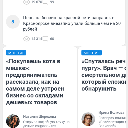
19 670
99
Цены на бензин на краевой сети заправок в
5
Красноярске внезапно упали больше чем на 20
рублей
14 314
60
МНЕНИЕ
МНЕНИЕ
«Покупаешь кота в
«Спуталась речь
мешке»:
пургу». Врач — о
предприниматель
смертельном ди
рассказала, как на
который сложн
самом деле устроен
обнаружить
бизнес со складами
дешевых товаров
Ирина Волкова
Наталья Шорохова
Главврач клиник
Открыла кофейную точку на
«Реабилитация д
деньги соцразвития
Волковой»