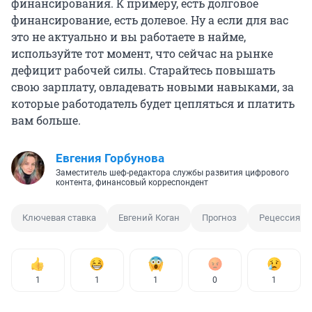
финансирования. К примеру, есть долговое
финансирование, есть долевое. Ну а если для вас
это не актуально и вы работаете в найме,
используйте тот момент, что сейчас на рынке
дефицит рабочей силы. Старайтесь повышать
свою зарплату, овладевать новыми навыками, за
которые работодатель будет цепляться и платить
вам больше.
Евгения Горбунова
Заместитель шеф-редактора службы развития цифрового
контента, финансовый корреспондент
Ключевая ставка
Евгений Коган
Прогноз
Рецессия э
1
1
1
0
1