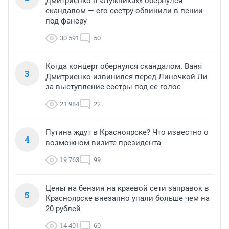
Дмитриенко в «Лужниках» обернулся
скандалом — его сестру обвинили в пении
под фанеру
30 591
50
Когда концерт обернулся скандалом. Ваня
3
Дмитриенко извинился перед Линочкой Ли
за выступление сестры под ее голос
21 984
22
Путина ждут в Красноярске? Что известно о
4
возможном визите президента
19 763
99
Цены на бензин на краевой сети заправок в
5
Красноярске внезапно упали больше чем на
20 рублей
14 401
60