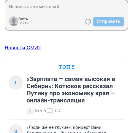
Гость
Отправить
Войти
Новости СМИ2
ТОП 5
«Зарплата — самая высокая в
1
Сибири»: Котюков рассказал
Путину про экономику края —
онлайн-трансляция
53 819
137
«Люди же не глухие»: концерт Вани
2