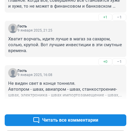
главное: когда всё, совершенно всё становится хуже 
и хуже, то не может в финансовом и банковском 
секторе быть лучше и лучше. Это аксиома.
+1
–1
Гость
9 января 2025, 21:25
Хватит ворчать, идите лучше в магаз за сахаром, 
солью, крупой. Вот лучшие инвестиции в эти смутные 
времена.
+0
–1
Гость
9 января 2025, 16:08
Не виден свет в конце тоннеля. 

Автопром - швах, авиапром - швах, станкостроение-
швах, электроника - швах импортозамещение - швах, 
большой космос - швах, Трамп "пужает" снижением 
+9
–4
цен на нефть, вождь обещает жить ещё 100 лет. Но 
есть и позитивные новости - мы умеем плести лапти, 
катать валенки, шить фуфайки, проживём, где наша 
Читать все комментарии
не пропадала, диды хуже жили, правда ведь ?