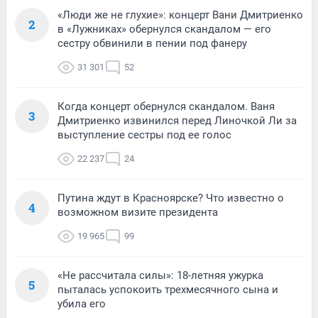
«Люди же не глухие»: концерт Вани Дмитриенко
2
в «Лужниках» обернулся скандалом — его
сестру обвинили в пении под фанеру
31 301
52
Когда концерт обернулся скандалом. Ваня
3
Дмитриенко извинился перед Линочкой Ли за
выступление сестры под ее голос
22 237
24
Путина ждут в Красноярске? Что известно о
4
возможном визите президента
19 965
99
«Не рассчитала силы»: 18-летняя ужурка
5
пыталась успокоить трехмесячного сына и
убила его