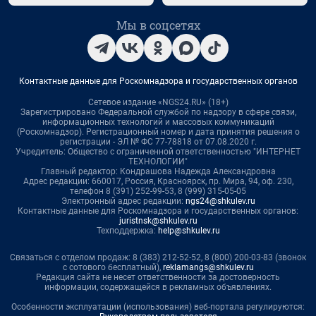
Мы в соцсетях
Контактные данные для Роскомнадзора и государственных органов
Сетевое издание «NGS24.RU» (18+)
Зарегистрировано Федеральной службой по надзору в сфере связи,
информационных технологий и массовых коммуникаций
(Роскомнадзор). Регистрационный номер и дата принятия решения о
регистрации - ЭЛ № ФС 77-78818 от 07.08.2020 г.
Учредитель: Общество с ограниченной ответственностью "ИНТЕРНЕТ
ТЕХНОЛОГИИ"
Главный редактор: Кондрашова Надежда Александровна
Адрес редакции: 660017, Россия, Красноярск, пр. Мира, 94, оф. 230,
телефон 8 (391) 252-99-53, 8 (999) 315-05-05
Электронный адрес редакции:
ngs24@shkulev.ru
Контактные данные для Роскомнадзора и государственных органов:
juristnsk@shkulev.ru
Техподдержка:
help@shkulev.ru
Связаться с отделом продаж: 8 (383) 212-52-52, 8 (800) 200-03-83 (звонок
с сотового бесплатный),
reklamangs@shkulev.ru
Редакция сайта не несет ответственности за достоверность
информации, содержащейся в рекламных объявлениях.
Особенности эксплуатации (использования) веб-портала регулируются: