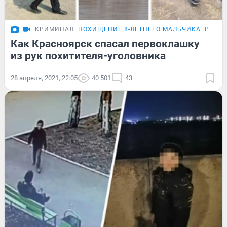
КРИМИНАЛ
ПОХИЩЕНИЕ 8-ЛЕТНЕГО МАЛЬЧИКА
РЕПО
Как Красноярск спасал первоклашку
из рук похитителя-уголовника
28 апреля, 2021, 22:05
40 501
43