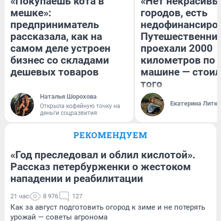
«Покупаешь кота в
«Нет некрасивы
мешке»:
городов, есть
предприниматель
недофинансиро
рассказала, как на
Путешественни
самом деле устроен
проехали 2000
бизнес со складами
километров по 
дешевых товаров
машине — стоил
того
Наталья Шорохова
Екатерина Литк
Открыла кофейную точку на
деньги соцразвития
РЕКОМЕНДУЕМ
«Год преследовал и облил кислотой».
Рассказ петербурженки о жестоком
нападении и реабилитации
21 час
8 976
127
Как за август подготовить огород к зиме и не потерять
урожай — советы агронома