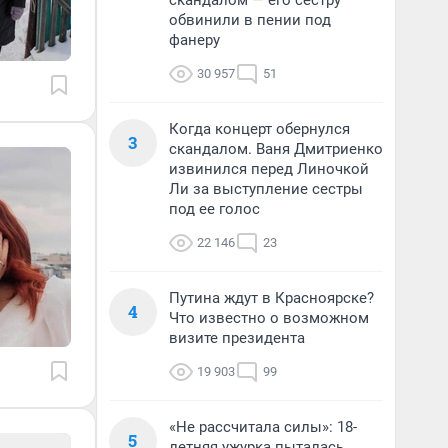
скандалом — его сестру
обвинили в пении под
фанеру
30 957
51
Когда концерт обернулся
3
скандалом. Ваня Дмитриенко
извинился перед Линочкой
Ли за выступление сестры
под ее голос
22 146
23
Путина ждут в Красноярске?
4
Что известно о возможном
визите президента
19 903
99
«Не рассчитала силы»: 18-
5
летняя ужурка пыталась