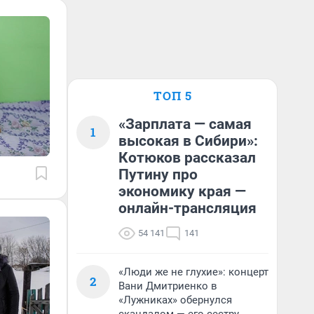
ТОП 5
«Зарплата — самая
1
высокая в Сибири»:
Котюков рассказал
Путину про
экономику края —
онлайн-трансляция
54 141
141
«Люди же не глухие»: концерт
2
Вани Дмитриенко в
«Лужниках» обернулся