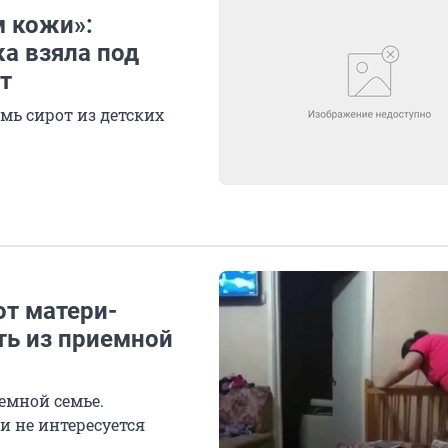
м кожи»:
а взяла под
т
мь сирот из детских
от матери-
ть из приемной
емной семье.
и не интересуется