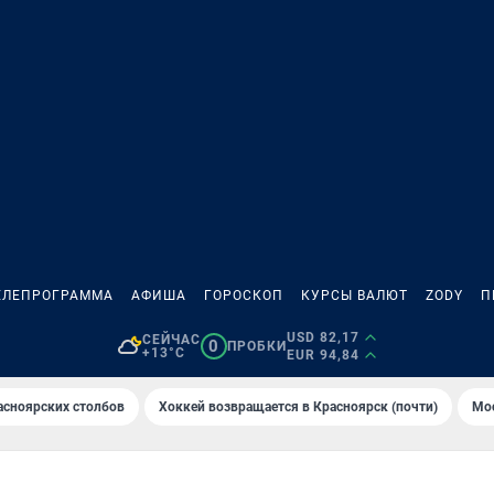
ЕЛЕПРОГРАММА
АФИША
ГОРОСКОП
КУРСЫ ВАЛЮТ
ZODY
П
USD 82,17
СЕЙЧАС
0
ПРОБКИ
+13°C
EUR 94,84
асноярских столбов
Хоккей возвращается в Красноярск (почти)
Мос