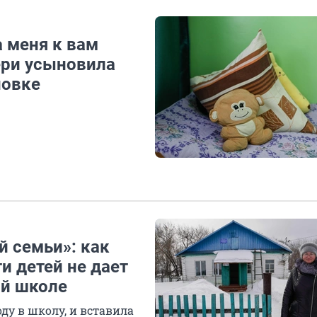
 меня к вам
ери усыновила
новке
й семьи»: как
и детей не дает
ой школе
ду в школу, и вставила