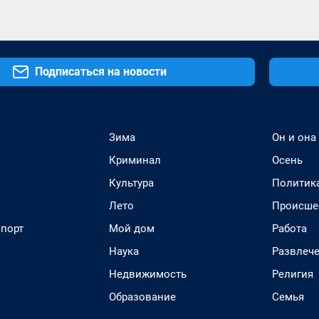
Подписаться на новости
Зима
Он и она
Криминал
Осень
Культура
Политик
Лето
Происше
спорт
Мой дом
Работа
Наука
Развлеч
Недвижимость
Религия
Образование
Семья