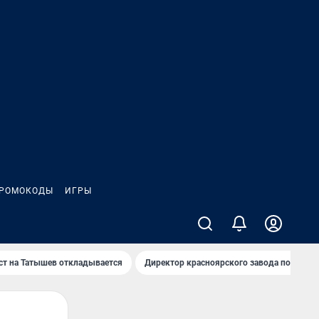
РОМОКОДЫ
ИГРЫ
т на Татышев откладывается
Директор красноярского завода под сан