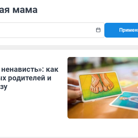
ная мама
Примен
 ненависть»: как
ых родителей и
зу