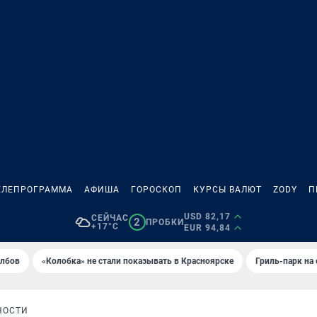
ЕЛЕПРОГРАММА
АФИША
ГОРОСКОП
КУРСЫ ВАЛЮТ
ZODY
П
USD 82,17
СЕЙЧАС
2
ПРОБКИ
+17°C
EUR 94,84
олбов
«Колобка» не стали показывать в Красноярске
Гриль-парк на
НОСТИ