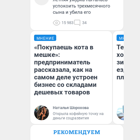
успокоить трехмесячного
сына и убила его
15 983
34
МНЕНИЕ
МНЕНИЕ
«Покупаешь кота в
Тепло 
мешке»:
холодн
предприниматель
зимой.
рассказала, как на
ездит н
самом деле устроен
плюсы 
бизнес со складами
дешевых товаров
Наталья Шорохова
Д
Открыла кофейную точку на
деньги соцразвития
РЕКОМЕНДУЕМ