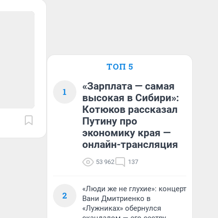
ТОП 5
«Зарплата — самая
1
высокая в Сибири»:
Котюков рассказал
Путину про
экономику края —
онлайн-трансляция
53 962
137
«Люди же не глухие»: концерт
2
Вани Дмитриенко в
«Лужниках» обернулся