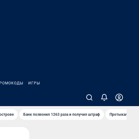
РОМОКОДЫ
ИГРЫ
 острове
Банк позвонил 1263 раза и получил штраф
Протыкал проду