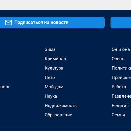
Подписаться на новости
Зима
Он и она
Криминал
Осень
Культура
Политик
Лето
Происше
спорт
Мой дом
Работа
Наука
Развлеч
Недвижимость
Религия
Образование
Семья