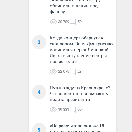
скандалом — его сестру
обвинили в пении под
фанеру
30 789
50
Когда концерт обернулся
3
скандалом. Ваня Дмитриенко
извинился перед Линочкой
Ли за выступление сестры
под ее голос
22 075
23
Путина ждут в Красноярске?
4
Что известно о возможном
визите президента
19 831
99
«Не рассчитала силы»: 18-
5
летняя ужурка пыталась