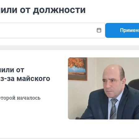
нили от должности
Примен
нили от
из-за майского
оторой началось