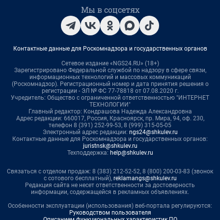
Мы в соцсетях
Контактные данные для Роскомнадзора и государственных органов
Сетевое издание «NGS24.RU» (18+)
Зарегистрировано Федеральной службой по надзору в сфере связи,
информационных технологий и массовых коммуникаций
(Роскомнадзор). Регистрационный номер и дата принятия решения о
регистрации - ЭЛ № ФС 77-78818 от 07.08.2020 г.
Учредитель: Общество с ограниченной ответственностью "ИНТЕРНЕТ
ТЕХНОЛОГИИ"
Главный редактор: Кондрашова Надежда Александровна
Адрес редакции: 660017, Россия, Красноярск, пр. Мира, 94, оф. 230,
телефон 8 (391) 252-99-53, 8 (999) 315-05-05
Электронный адрес редакции:
ngs24@shkulev.ru
Контактные данные для Роскомнадзора и государственных органов:
juristnsk@shkulev.ru
Техподдержка:
help@shkulev.ru
Связаться с отделом продаж: 8 (383) 212-52-52, 8 (800) 200-03-83 (звонок
с сотового бесплатный),
reklamangs@shkulev.ru
Редакция сайта не несет ответственности за достоверность
информации, содержащейся в рекламных объявлениях.
Особенности эксплуатации (использования) веб-портала регулируются:
Руководством пользователя
Описанием функциональных характеристик ПО