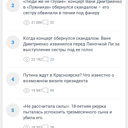
«Люди же не глухие»: концерт Вани Дмитриенко
2
в «Лужниках» обернулся скандалом — его
сестру обвинили в пении под фанеру
31 086
52
Когда концерт обернулся скандалом. Ваня
3
Дмитриенко извинился перед Линочкой Ли за
выступление сестры под ее голос
22 182
23
Путина ждут в Красноярске? Что известно о
4
возможном визите президента
19 947
99
«Не рассчитала силы»: 18-летняя ужурка
5
пыталась успокоить трехмесячного сына и
убила его
18 353
38