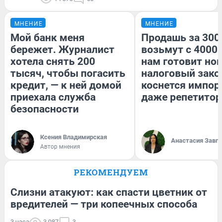
МНЕНИЕ
МНЕНИЕ
Мой банк меня
Продашь за 3000
бережет. Журналист
возьмут с 4000.
хотела снять 200
нам готовит но
тысяч, чтобы погасить
налоговый зако
кредит, — к ней домой
коснется импор
приехала служба
даже репетитор
безопасности
Ксения Владимирская
Анастасия Завг
Автор мнения
РЕКОМЕНДУЕМ
Слизни атакуют: как спасти цветник от
вредителей — три копеечных способа
3 часа
3 087
3