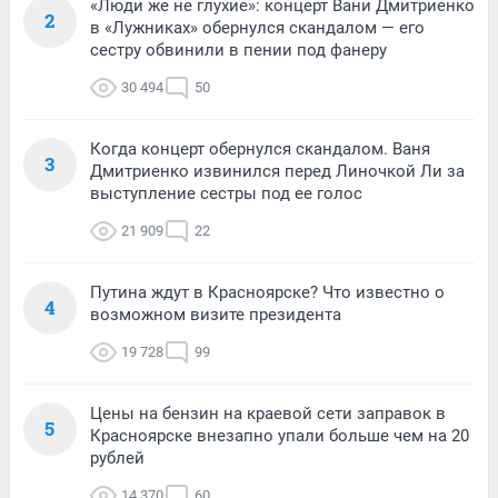
«Люди же не глухие»: концерт Вани Дмитриенко
2
в «Лужниках» обернулся скандалом — его
сестру обвинили в пении под фанеру
30 494
50
Когда концерт обернулся скандалом. Ваня
3
Дмитриенко извинился перед Линочкой Ли за
выступление сестры под ее голос
21 909
22
Путина ждут в Красноярске? Что известно о
4
возможном визите президента
19 728
99
Цены на бензин на краевой сети заправок в
5
Красноярске внезапно упали больше чем на 20
рублей
14 370
60