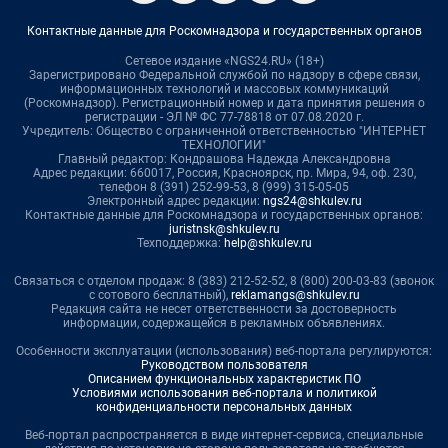
Контактные данные для Роскомнадзора и государственных органов
Сетевое издание «NGS24.RU» (18+)
Зарегистрировано Федеральной службой по надзору в сфере связи,
информационных технологий и массовых коммуникаций
(Роскомнадзор). Регистрационный номер и дата принятия решения о
регистрации - ЭЛ № ФС 77-78818 от 07.08.2020 г.
Учредитель: Общество с ограниченной ответственностью "ИНТЕРНЕТ
ТЕХНОЛОГИИ"
Главный редактор: Кондрашова Надежда Александровна
Адрес редакции: 660017, Россия, Красноярск, пр. Мира, 94, оф. 230,
телефон 8 (391) 252-99-53, 8 (999) 315-05-05
Электронный адрес редакции:
ngs24@shkulev.ru
Контактные данные для Роскомнадзора и государственных органов:
juristnsk@shkulev.ru
Техподдержка:
help@shkulev.ru
Связаться с отделом продаж: 8 (383) 212-52-52, 8 (800) 200-03-83 (звонок
с сотового бесплатный),
reklamangs@shkulev.ru
Редакция сайта не несет ответственности за достоверность
информации, содержащейся в рекламных объявлениях.
Особенности эксплуатации (использования) веб-портала регулируются:
Руководством пользователя
Описанием функциональных характеристик ПО
Условиями использования веб-портала и политикой
конфиденциальности персональных данных
Веб-портал распространяется в виде интернет-сервиса, специальные