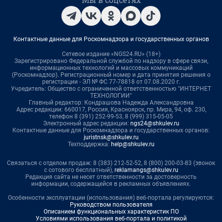
Контактные данные для Роскомнадзора и государственных органов
Сетевое издание «NGS24.RU» (18+)
Зарегистрировано Федеральной службой по надзору в сфере связи,
информационных технологий и массовых коммуникаций
(Роскомнадзор). Регистрационный номер и дата принятия решения о
регистрации - ЭЛ № ФС 77-78818 от 07.08.2020 г.
Учредитель: Общество с ограниченной ответственностью "ИНТЕРНЕТ
ТЕХНОЛОГИИ"
Главный редактор: Кондрашова Надежда Александровна
Адрес редакции: 660017, Россия, Красноярск, пр. Мира, 94, оф. 230,
телефон 8 (391) 252-99-53, 8 (999) 315-05-05
Электронный адрес редакции:
ngs24@shkulev.ru
Контактные данные для Роскомнадзора и государственных органов:
juristnsk@shkulev.ru
Техподдержка:
help@shkulev.ru
Связаться с отделом продаж: 8 (383) 212-52-52, 8 (800) 200-03-83 (звонок
с сотового бесплатный),
reklamangs@shkulev.ru
Редакция сайта не несет ответственности за достоверность
информации, содержащейся в рекламных объявлениях.
Особенности эксплуатации (использования) веб-портала регулируются:
Руководством пользователя
Описанием функциональных характеристик ПО
Условиями использования веб-портала и политикой