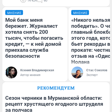
14 424
60
МНЕНИЕ
МНЕНИЕ
Мой банк меня
«Никого нельзя
бережет. Журналист
победить». О ч
хотела снять 200
главный блокба
тысяч, чтобы погасить
этого года, кот
кредит, — к ней домой
бьет рекорды в
приехала служба
прокате: честн
безопасности
отзыв на «Одис
Нолана
Ксения Владимирская
Стас Соколов
Автор мнения
Эксперт
РЕКОМЕНДУЕМ
Сезон черники в Мурманской области:
рецепт хрустящего ягодного штруделя
за полчаса