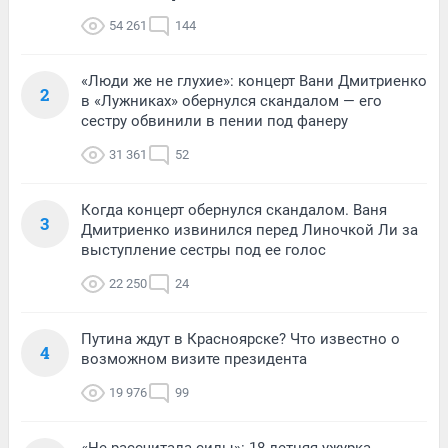
54 261
144
«Люди же не глухие»: концерт Вани Дмитриенко
2
в «Лужниках» обернулся скандалом — его
сестру обвинили в пении под фанеру
31 361
52
Когда концерт обернулся скандалом. Ваня
3
Дмитриенко извинился перед Линочкой Ли за
выступление сестры под ее голос
22 250
24
Путина ждут в Красноярске? Что известно о
4
возможном визите президента
19 976
99
«Не рассчитала силы»: 18-летняя ужурка