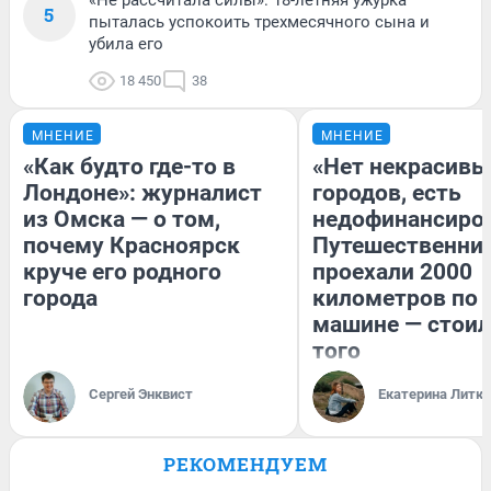
5
пыталась успокоить трехмесячного сына и
убила его
18 450
38
МНЕНИЕ
МНЕНИЕ
«Как будто где-то в
«Нет некрасивы
Лондоне»: журналист
городов, есть
из Омска — о том,
недофинансиро
почему Красноярск
Путешественни
круче его родного
проехали 2000
города
километров по 
машине — стоил
того
Сергей Энквист
Екатерина Литк
РЕКОМЕНДУЕМ