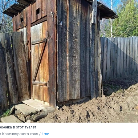
бенка в этот туалет
 Красноярского края / 
t.m
e