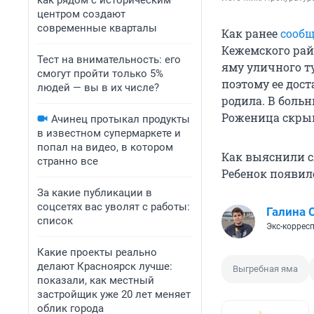
как рядом с историческим
центром создают
современные кварталы
Как ранее
сооб
Кежемского рай
Тест на внимательность: его
яму уличного т
смогут пройти только 5%
поэтому ее дос
людей — вы в их числе?
родила. В боль
Роженица скрыва
Ачинец протыкал продукты
в известном супермаркете и
попал на видео, в котором
Как выяснили сл
странно все
Ребенок появил
За какие публикации в
соцсетях вас уволят с работы:
Галина 
список
Экс-коррес
Какие проекты реально
делают Красноярск лучше:
Выгребная яма
показали, как местный
застройщик уже 20 лет меняет
облик города