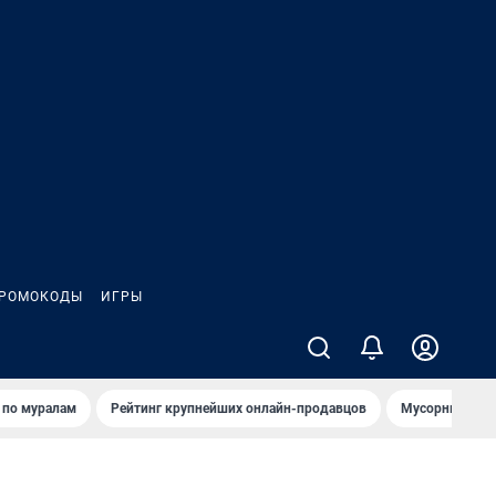
РОМОКОДЫ
ИГРЫ
т по мурaлaм
Рейтинг крупнейших онлайн-продавцов
Мусорный тех