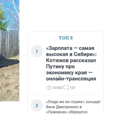
ТОП 5
«Зарплата — самая
1
высокая в Сибири»:
Котюков рассказал
Путину про
экономику края —
онлайн-трансляция
53 827
137
«Люди же не глухие»: концерт
2
Вани Дмитриенко в
«Лужниках» обернулся