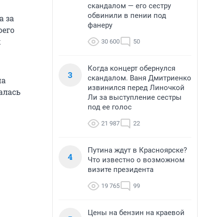
скандалом — его сестру
обвинили в пении под
а за
фанеру
оего
х
30 600
50
Когда концерт обернулся
3
скандалом. Ваня Дмитриенко
на
извинился перед Линочкой
алась
Ли за выступление сестры
под ее голос
21 987
22
Путина ждут в Красноярске?
4
Что известно о возможном
визите президента
19 765
99
Цены на бензин на краевой