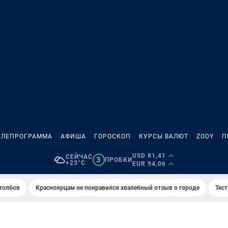
ЕЛЕПРОГРАММА
АФИША
ГОРОСКОП
КУРСЫ ВАЛЮТ
ZODY
П
USD 81,41
СЕЙЧАС
3
ПРОБКИ
+23°C
EUR 94,06
толбов
Красноярцам не понравился хвалебный отзыв о городе
Тес