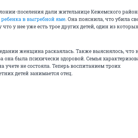
олонии-поселения дали жительнице Кежемского район
о ребенка в выгребной яме
. Она пояснила, что убила св
что у нее уже есть трое других детей, один из которы
седании женщина раскаялась. Также выяснялось, что 
а она была психически здоровой. Семья характеризов
а учете не состояла. Теперь воспитанием троих
тних детей занимается отец.