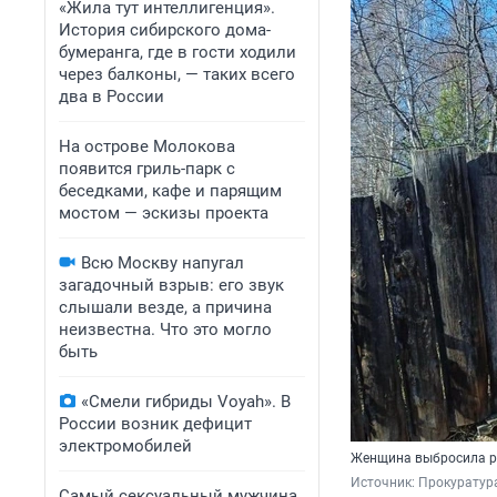
«Жила тут интеллигенция».
История сибирского дома-
бумеранга, где в гости ходили
через балконы, — таких всего
два в России
На острове Молокова
появится гриль-парк с
беседками, кафе и парящим
мостом — эскизы проекта
Всю Москву напугал
загадочный взрыв: его звук
слышали везде, а причина
неизвестна. Что это могло
быть
«Смели гибриды Voyah». В
России возник дефицит
электромобилей
Женщина выбросила ре
Источник: 
Прокуратура
Самый сексуальный мужчина