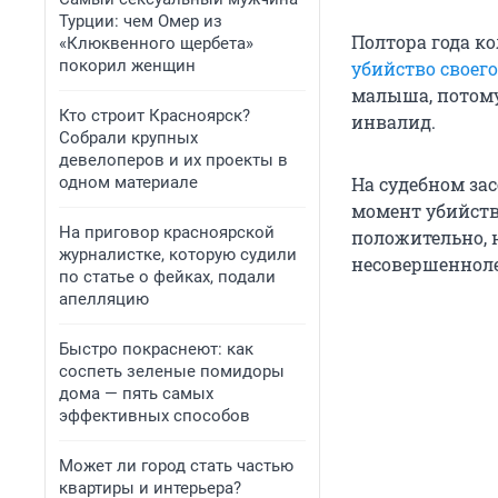
Турции: чем Омер из
Полтора года к
«Клюквенного щербета»
покорил женщин
убийство своег
малыша, потому 
Кто строит Красноярск?
инвалид.
Собрали крупных
девелоперов и их проекты в
одном материале
На судебном за
момент убийств
На приговор красноярской
положительно, н
журналистке, которую судили
несовершенноле
по статье о фейках, подали
апелляцию
Быстро покраснеют: как
соспеть зеленые помидоры
дома — пять самых
эффективных способов
Может ли город стать частью
квартиры и интерьера?