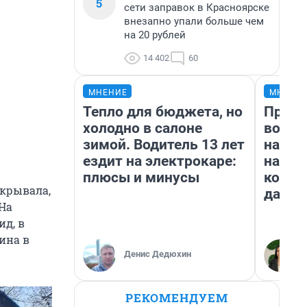
5
сети заправок в Красноярске
внезапно упали больше чем
на 20 рублей
14 402
60
МНЕНИЕ
МНЕНИ
Тепло для бюджета, но
Прода
холодно в салоне
возьм
зимой. Водитель 13 лет
нам г
ездит на электрокаре:
налог
плюсы и минусы
косне
скрывала,
даже 
 На
ид, в
ина в
Денис Дедюхин
РЕКОМЕНДУЕМ