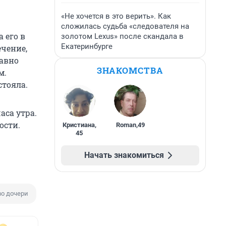
«Не хочется в это верить». Как
сложилась судьба «следователя на
 его в
золотом Lexus» после скандала в
Екатеринбурге
ечение,
давно
ЗНАКОМСТВА
м.
стояла.
аса утра.
ости.
Кристиана
,
Roman
,
49
45
Начать знакомиться
о дочери