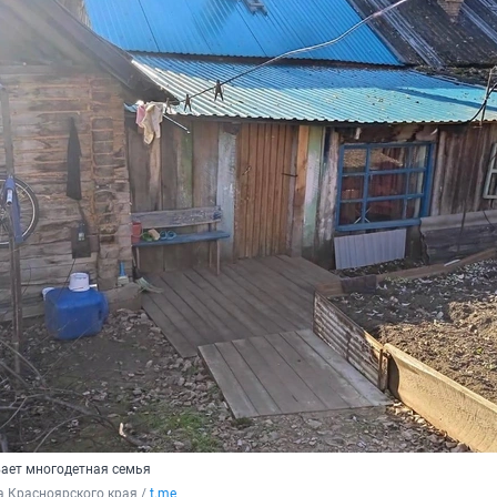
вает многодетная семья
 Красноярского края / 
t.m
e