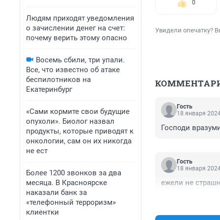
0
Людям приходят уведомления
о зачислении денег на счет:
Увидели опечатку? В
почему верить этому опасно
Восемь сбили, три упали.
Все, что известно об атаке
беспилотников на
КОММЕНТАР
Екатеринбург
Гость
«Сами кормите свои будущие
18 января 2024
опухоли». Биолог назвал
Господи вразуми
продукты, которые приводят к
онкологии, сам он их никогда
не ест
Гость
18 января 2024
Более 1200 звонков за два
месяца. В Красноярске
ежели не страш
наказали банк за
«телефонный терроризм»
клиентки