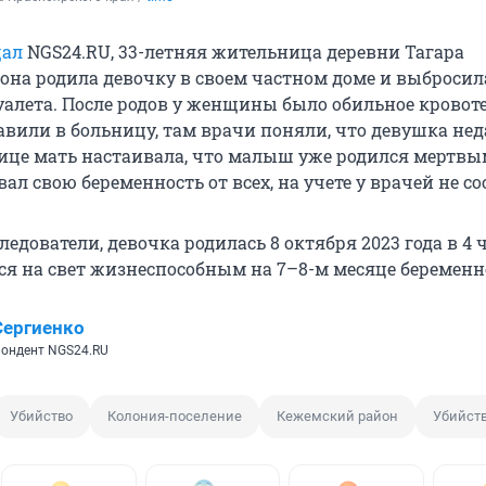
щал
NGS24.RU, 33-летняя жительница деревни Тагара
она родила девочку в своем частном доме и выбросила
уалета. После родов у женщины было обильное кровот
тавили в больницу, там врачи поняли, что девушка не
нице мать настаивала, что малыш уже родился мертвы
л свою беременность от всех, на учете у врачей не со
едователи, девочка родилась 8 октября 2023 года в 4 ч
ся на свет жизнеспособным на 7–8-м месяце беременн
Сергиенко
пондент NGS24.RU
Убийство
Колония-поселение
Кежемский район
Убийств