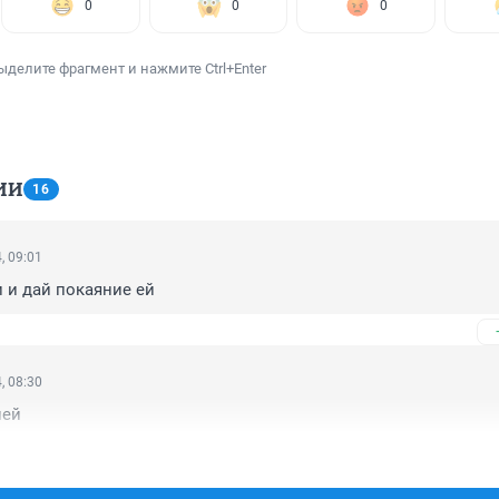
0
0
0
ыделите фрагмент и нажмите Ctrl+Enter
ИИ
16
, 09:01
 и дай покаяние ей
, 08:30
ней