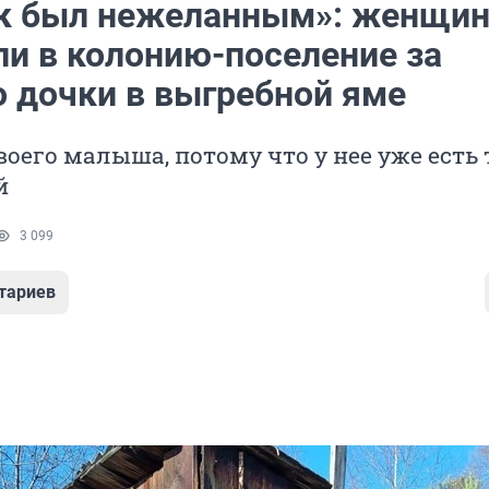
к был нежеланным»: женщин
ли в колонию-поселение за
о дочки в выгребной яме
воего малыша, потому что у нее уже есть 
й
3 099
тариев