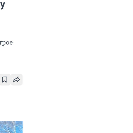
у
трое