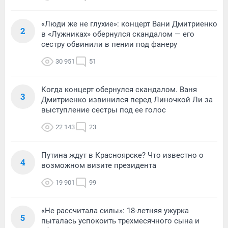
«Люди же не глухие»: концерт Вани Дмитриенко
2
в «Лужниках» обернулся скандалом — его
сестру обвинили в пении под фанеру
30 951
51
Когда концерт обернулся скандалом. Ваня
3
Дмитриенко извинился перед Линочкой Ли за
выступление сестры под ее голос
22 143
23
Путина ждут в Красноярске? Что известно о
4
возможном визите президента
19 901
99
«Не рассчитала силы»: 18-летняя ужурка
5
пыталась успокоить трехмесячного сына и