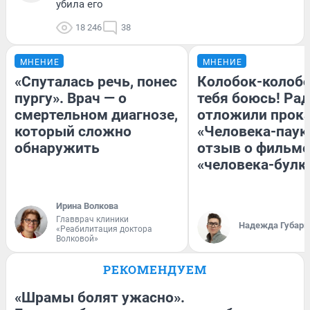
убила его
18 246
38
МНЕНИЕ
МНЕНИЕ
«Спуталась речь, понес
Колобок-колобо
пургу». Врач — о
тебя боюсь! Рад
смертельном диагнозе,
отложили прок
который сложно
«Человека-паук
обнаружить
отзыв о фильме
«человека-булк
Ирина Волкова
Главврач клиники
Надежда Губарь
«Реабилитация доктора
Волковой»
РЕКОМЕНДУЕМ
«Шрамы болят ужасно».