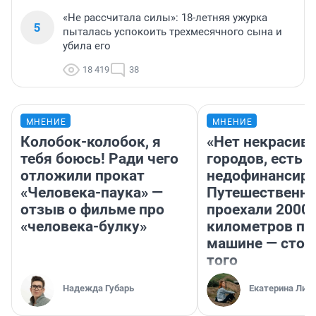
«Не рассчитала силы»: 18-летняя ужурка
5
пыталась успокоить трехмесячного сына и
убила его
18 419
38
МНЕНИЕ
МНЕНИЕ
Колобок-колобок, я
«Нет некрасив
тебя боюсь! Ради чего
городов, есть
отложили прокат
недофинансиро
«Человека-паука» —
Путешественн
отзыв о фильме про
проехали 2000
«человека-булку»
километров по 
машине — стои
того
Надежда Губарь
Екатерина Лит