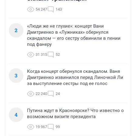
54 247
143
«Люди же не глухие»: концерт Вани
2
Дмитриенко в «Лужниках» обернулся
скандалом — его сестру обвинили в пении
под фанеру
31 315
52
Когда концерт обернулся скандалом. Ваня
3
Дмитриенко извинился перед Линочкой Ли
за выступление сестры под ее голос
22 240
24
Путина ждут в Красноярске? Что известно о
4
возможном визите президента
19 967
99