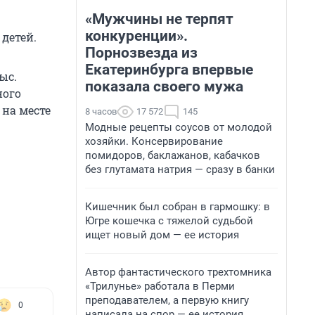
«Мужчины не терпят
конкуренции».
детей.
Порнозвезда из
Екатеринбурга впервые
ыс.
показала своего мужа
ного
 на месте
8 часов
17 572
145
Модные рецепты соусов от молодой
хозяйки. Консервирование
помидоров, баклажанов, кабачков
без глутамата натрия — сразу в банки
Кишечник был собран в гармошку: в
Югре кошечка с тяжелой судьбой
ищет новый дом — ее история
Автор фантастического трехтомника
«Трилунье» работала в Перми
преподавателем, а первую книгу
0
написала на спор — ее история