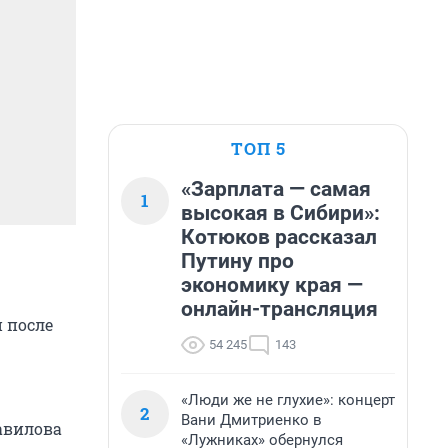
ТОП 5
«Зарплата — самая
1
высокая в Сибири»:
Котюков рассказал
Путину про
экономику края —
онлайн-трансляция
 после
54 245
143
«Люди же не глухие»: концерт
2
Вани Дмитриенко в
авилова
«Лужниках» обернулся