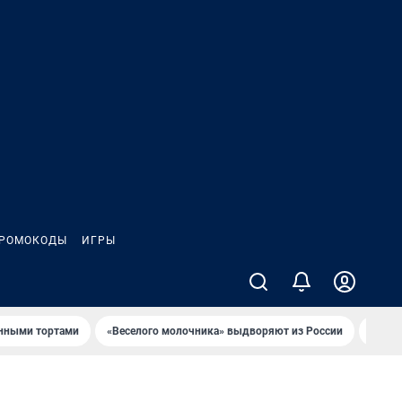
РОМОКОДЫ
ИГРЫ
онными тортами
«Веселого молочника» выдворяют из России
Семья