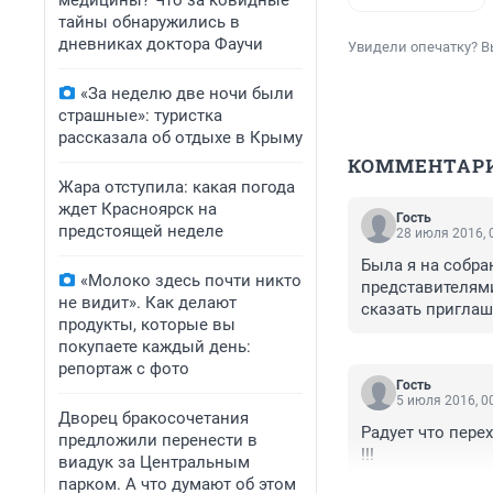
медицины? Что за ковидные
тайны обнаружились в
дневниках доктора Фаучи
Увидели опечатку? В
«За неделю две ночи были
страшные»: туристка
рассказала об отдыхе в Крыму
КОММЕНТАР
Жара отступила: какая погода
ждет Красноярск на
Гость
предстоящей неделе
28 июля 2016, 
Была я на собра
«Молоко здесь почти никто
представителями
не видит». Как делают
сказать приглаше
продукты, которые вы
них ничего не в
покупаете каждый день:
администрация чт
репортаж с фото
ни у других. Пос
Гость
внести внятные 
5 июля 2016, 0
Дворец бракосочетания
Радует что перех
предложили перенести в
!!!
виадук за Центральным
парком. А что думают об этом