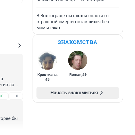
В Волгограде пытаются спасти от
страшной смерти оставшихся без
мамы ежат
ЗНАКОМСТВА
Кристиана
,
Roman
,
49
а 
45
 из-за 
Начать знакомиться
+0
–0
 у тех, 
де смог 
орее бы 