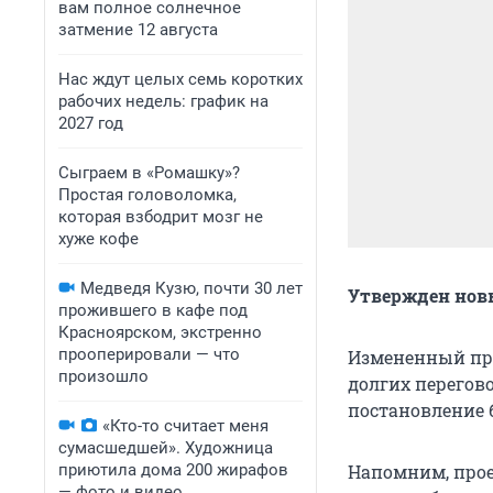
вам полное солнечное
затмение 12 августа
Нас ждут целых семь коротких
рабочих недель: график на
2027 год
Сыграем в «Ромашку»?
Простая головоломка,
которая взбодрит мозг не
хуже кофе
Медведя Кузю, почти 30 лет
Утвержден новы
прожившего в кафе под
Красноярском, экстренно
прооперировали — что
Измененный про
произошло
долгих перегов
постановление 
«Кто-то считает меня
сумасшедшей». Художница
приютила дома 200 жирафов
Напомним, прое
— фото и видео