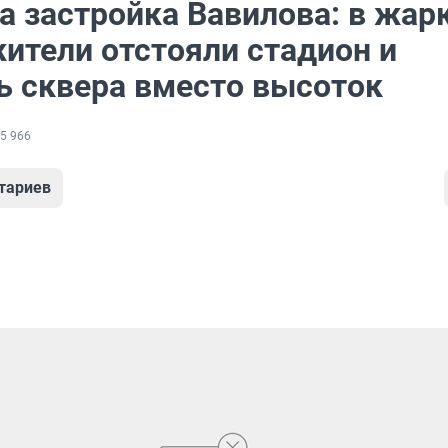
а застройка Вавилова: в жар
жители отстояли стадион и
ь сквера вместо высоток
5 966
тариев