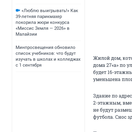
«Люблю выигрывать!» Как
39-летняя парикмахер
покорила жюри конкурса
«Миссис Земля — 2026» в
Малайзии
Минпросвещения обновило
список учебников: что будут
Жилой дом, кот
изучать в школах и колледжах
дома 27«а» по ул
с 1 сентября
будет 16-этажны
уменьшена площ
Здание по адрес
2-этажным, вме
не будут разме
футбола. Снос з