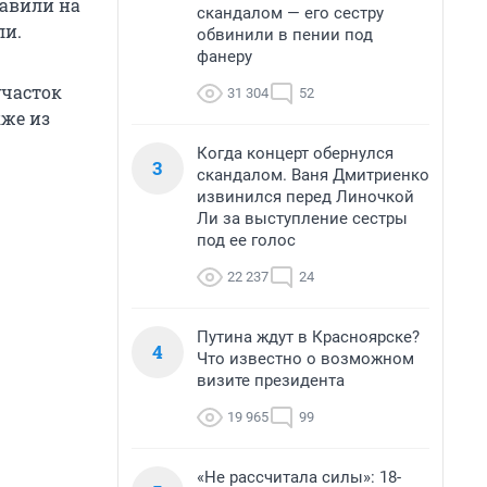
равили на
скандалом — его сестру
ли.
обвинили в пении под
фанеру
участок
31 304
52
кже из
Когда концерт обернулся
3
скандалом. Ваня Дмитриенко
извинился перед Линочкой
Ли за выступление сестры
под ее голос
22 237
24
Путина ждут в Красноярске?
4
Что известно о возможном
визите президента
19 965
99
«Не рассчитала силы»: 18-