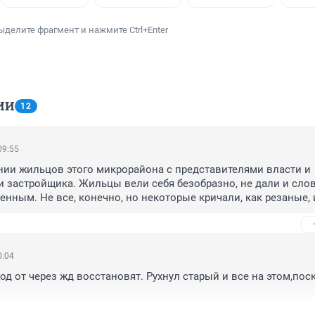
ыделите фрагмент и нажмите Ctrl+Enter
ИИ
12
09:55
нии жильцов этого микрорайона с представителями власти и 
 застройщика. Жильцы вели себя безобразно, не дали и слов
нным. Не все, конечно, но некоторые кричали, как резаные, и
озможно было ни спросить, ни услышать ответ. Попыталась 
о-то рассказать, попытались люди что-то узнать - не вышло ни
идели в реве и разошлись. Так что просто тайна, когда, кто и г
предложения, на которые кто-то смог обратить внимание.
0:04
од от через жд восстановят. Рухнул старый и все на этом,поск