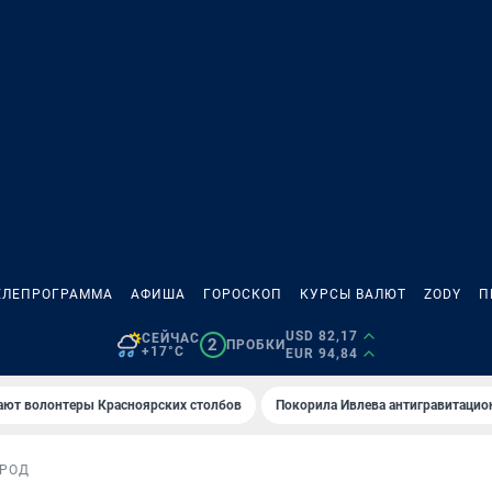
ЕЛЕПРОГРАММА
АФИША
ГОРОСКОП
КУРСЫ ВАЛЮТ
ZODY
П
USD 82,17
СЕЙЧАС
2
ПРОБКИ
+17°C
EUR 94,84
ают волонтеры Красноярских столбов
Покорила Ивлева антигравитаци
РОД