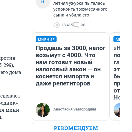
5
летняя ужурка пыталась
успокоить трехмесячного
сына и убила его
18 415
38
МНЕНИЕ
МНЕНИ
Продашь за 3000, налог
«Нико
возьмут с 4000. Что
побед
против
нам готовит новый
главн
 299),
налоговый закон — он
этого
него дома
коснется импорта и
бьет 
даже репетиторов
прока
отзыв
, сделают
Нолан
Водник»
ля мини-
Анастасия Завгородняя
.
РЕКОМЕНДУЕМ