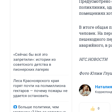
Предусмотрено 
поликлиник, зд
помещениях хот
В итоге общая п
человек. На пе
пешеходного пе
аварийного, в р
«Сейчас бы всё это
НГС.НОВОСТИ
запретили»: истории из
советского детства в
пионерских лагерях
Фото Юлии Глу
Леса Красноярского края
горят почти на полмиллиона
Наталия
гектаров — почему пожары не
Корреспонд
удается остановить
Больше политики, чем
0