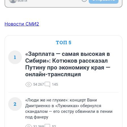
Войти
Новости СМИ2
ТОП 5
«Зарплата — самая высокая в
1
Сибири»: Котюков рассказал
Путину про экономику края —
онлайн-трансляция
54 267
145
«Люди же не глухие»: концерт Вани
2
Дмитриенко в «Лужниках» обернулся
скандалом — его сестру обвинили в пении
под фанеру
31 369
52