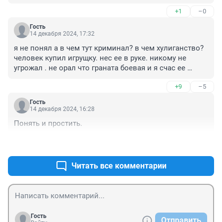
носить не обязательно, тут интеллектуалом не надо 
+1
–0
быть чтобы понять почему. Обвешайтесь муляжом 
взрывного устройства зайдите в ТЦ наденьте 
Гость
камуфляж и игрушечный автомат нацельте на людей - 
14 декабря 2024, 17:32
"ачетакова" это же игрушечное?!
я не понял а в чем тут криминал? в чем хулиганство? 
человек купил игрущку. нес ее в руке. никому не 
угрожал . не орал что граната боевая и я счас ее 
взорву. за что его задержали? и что предьявят в 
+9
–5
полиции? обвинение в покупке ирушечной гранаты? а 
может стоит привлечь к ответственности того кто 
Гость
полицию вызвал за ложный вызов?
14 декабря 2024, 16:28
Понять и простить.
+0
–4
Читать все комментарии
Гость
Отправить