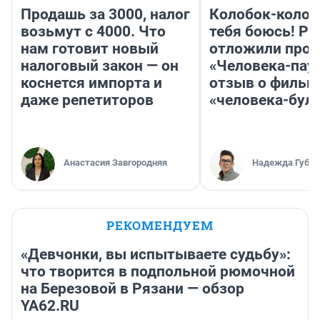
Продашь за 3000, налог
Колобок-колобо
возьмут с 4000. Что
тебя боюсь! Ра
нам готовит новый
отложили прок
налоговый закон — он
«Человека-пау
коснется импорта и
отзыв о фильм
даже репетиторов
«человека-бул
Анастасия Завгородняя
Надежда Губар
РЕКОМЕНДУЕМ
«Девчонки, вы испытываете судьбу»:
что творится в подпольной рюмочной
на Березовой в Рязани — обзор
YA62.RU